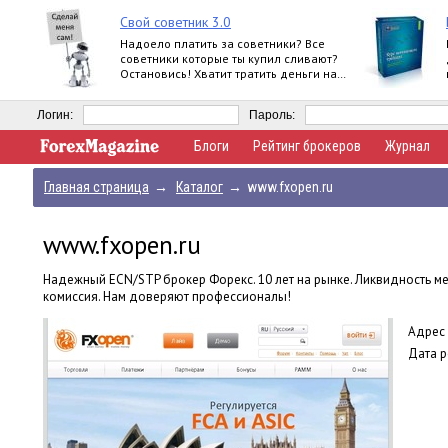
Свой советник 3.0
Надоело платить за советники? Все
советники которые ты купил сливают?
Остановись! Хватит тратить деньги на
ерунду! Создай сам свой советник!
Логин:
Пароль:
Блоги
Рейтинг брокеров
Журнал
Главная страница
→
Каталог
→
www.fxopen.ru
www.fxopen.ru
Надежный ECN/STP брокер Форекс. 10 лет на рынке. Ликвидность ме
комиссия. Нам доверяют профессионалы!
Адрес 
Дата р