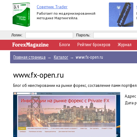
Советник Trader
Работает по модернизированной
методике Мартингейла.
Логин:
Пароль:
Блоги
Рейтинг брокеров
Журнал
Главная страница
→
Каталог
→
www.fx-open.ru
www.fx-open.ru
Блог об нвестировании на рынке форекс, составление памм портфел
Адрес 
Дата р