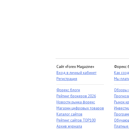
Сайт «Forex Magazine»
Форекс 
Вход в личный кабинет
Как созд
Регистрация
Мы плат
Форекс блоги
Обзоры 
Рейтинг брокеров 2026
Прогноз
Новости рынка форекс
Рынок к
Магазин цифровых товаров
Инвестиц
Каталог сайтов
Програм
Рейтинг сайтов TOP100
Обучающ
Архив журнала
Платные