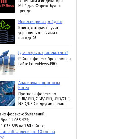
ано форекс-объявлений:
бре: 11 033 625;
 1 038 695 на
260
сайтах;
тить объявление от 10 коп. за
ход