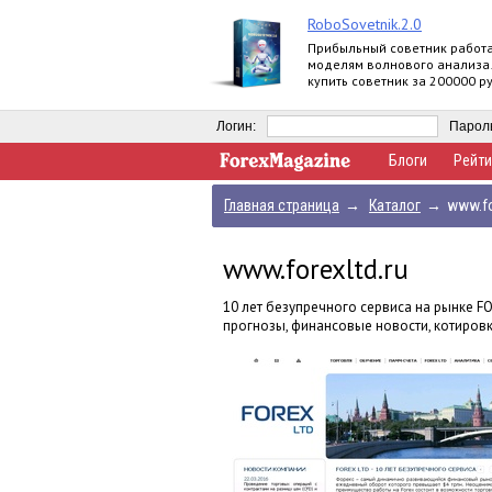
RoboSovetnik.2.0
Прибыльный советник работ
моделям волнового анализа
купить советник за 200000 ру
заработать 30000 руб. на па
программе
Логин:
Парол
Блоги
Рейти
Главная страница
→
Каталог
→
www.fo
www.forexltd.ru
10 лет безупречного сервиса на рынке FO
прогнозы, финансовые новости, котировк