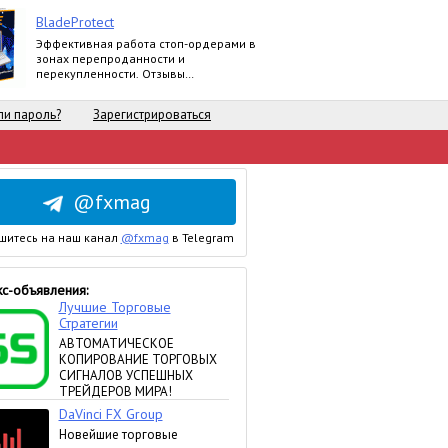
BladeProtect
Эффективная работа стоп-ордерами в
зонах перепроданности и
перекупленности. Отзывы
пользователей:
https://www.mql5.com/ru/market/product/8739#
и пароль?
Зарегистрироваться
@fxmag
шитесь на наш канал
@fxmag
в Telegram
с-объявления: