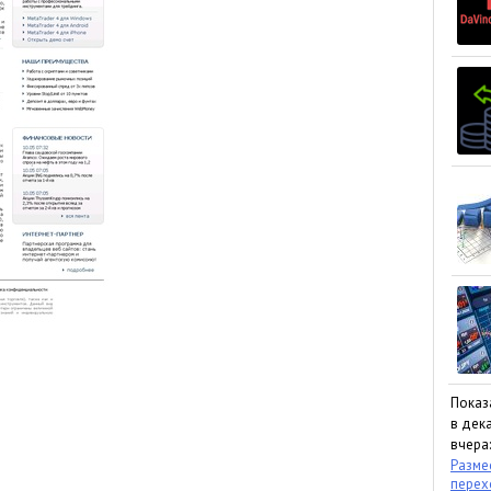
Показ
в дека
вчера:
Размес
пере