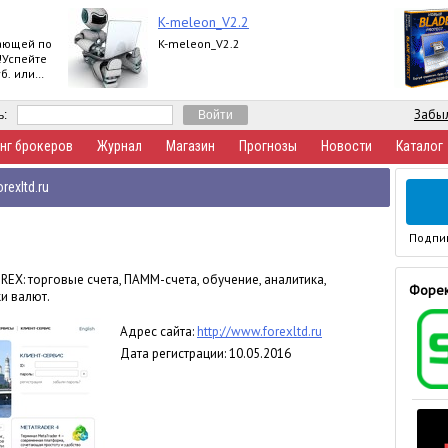
K-meleon_V2.2
ающей по
K-meleon_V2.2
!Успейте
б. или
ртнерской
Забыл
ь:
нг брокеров
Журнал
Магазин
Прогнозы
Новости
Каталог
rexltd.ru
Подпи
REX: торговые счета, ПАММ-счета, обучение, аналитика,
Форек
и валют.
Адрес сайта:
http://www.forexltd.ru
Дата регистрации: 10.05.2016