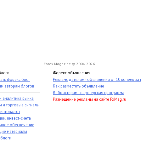
Forex Magazine © 2004-2026
блоги
Форекс объявления
ать форекс блог
Рекламодателям - объявления от 10 копеек за
им авторам блогов!
Как разместить объявление
Вебмастерам - партнерская программа
и аналитика рынка
Размещение рекламы на сайте FxMag.ru
ы и торговые сигналы
риптовалют
ии, инвест-счета
мное обеспечение
ие материалы
 блоги