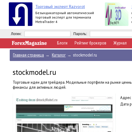
Торговый эксперт Razvorot
Безындикаторный автоматический
торговый эксперт для терминала
MetraTrader 4
Логин:
Пароль:
Блоги
Рейтинг брокеров
Журнал
Главная страница
→
Каталог
→
stockmodel.ru
stockmodel.ru
Торговые идеи для трейдера. Модельные портфели на рынке ценны
финансы для активных людей.
Адрес 
Дата р