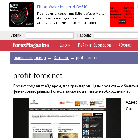
Elliott Wave Maker 4 BASIC
Программа-советник Elliott Wave Maker
4.61 для проведения волнового
анализа в терминалах MetaTrader 4
выпускается в версиях Demo, Basic,
Extended
Логин:
Пароль:
Блоги
Рейтинг брокеров
Журнал
Главная страница
→
Каталог
→
profit-forex.net
profit-forex.net
Проект создан трейдером, для трейдеров. Цель проекта — обучить
финансовых рынках Forex, а также поделиться необходимыми...
Адрес 
Дата р