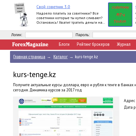
Свой советник 3.0
Надоело платить за советники? Все
советники которые ты купил сливают?
Остановись! Хватит тратить деньги на
ерунду! Создай сам свой советник!
Логин:
Пароль:
Блоги
Рейтинг брокеров
Журнал
Главная страница
→
Каталог
→
kurs-tenge.kz
kurs-tenge.kz
Получите актуальные курсы доллара, евро и рубля к тенге в банках
сегодня. Динамика курсов за 2017 год
Адрес 
Дата р