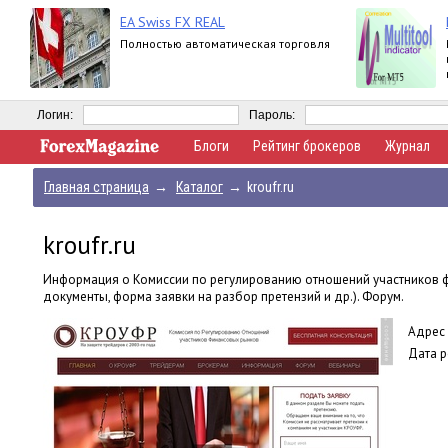
EA Swiss FX REAL
Полностью автоматическая торговля
Логин:
Пароль:
Блоги
Рейтинг брокеров
Журнал
Главная страница
→
Каталог
→
kroufr.ru
kroufr.ru
Информация о Комиссии по регулированию отношений участников ф
документы, форма заявки на разбор претензий и др.). Форум.
Адрес 
Дата р