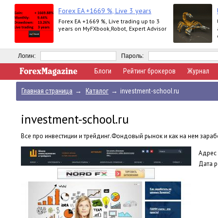
Forex EA +1669 %, Live 3 years
Forex EA +1669 %, Live trading up to 3
years on MyFXbook,Robot, Expert Advisor
Логин:
Пароль:
Блоги
Рейтинг брокеров
Журнал
Главная страница
→
Каталог
→
investment-school.ru
investment-school.ru
Все про инвестиции и трейдинг.Фондовый рынок и как на нем зара
Адрес 
Дата р