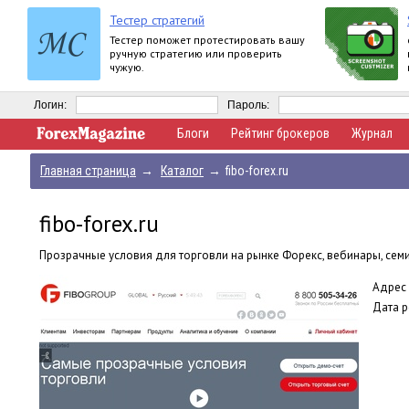
Тестер стратегий
Тестер поможет протестировать вашу
ручную стратегию или проверить
чужую.
Логин:
Пароль:
Блоги
Рейтинг брокеров
Журнал
Главная страница
→
Каталог
→
fibo-forex.ru
fibo-forex.ru
Прозрачные условия для торговли на рынке Форекс, вебинары, семи
Адрес 
Дата р