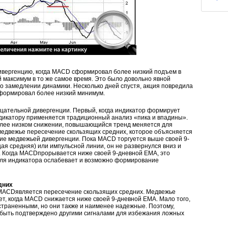
ивергенцию, когда MACD сформировал более низкий подъем в
 максимум в то же самое время. Это было довольно явной
о замедлении динамики. Несколько дней спустя, акция повредила
формировал более низкий минимум.
цательной дивергенции. Первый, когда индикатор формирует
ндикатору применяется традиционный анализ «пика и впадины».
олее низком снижении, повышающийся тренд меняется для
медвежье пересечение скользящих средних, которое объясняется
ние медвежьей дивергенции. Пока MACD торгуется выше своей 9-
я средняя) или импульсной линии, он не развернулся вниз и
. Когда MACDпрорывается ниже своей 9-дневной EMA, это
 для индикатора ослабевает и возможно формирование
дних
MACDявляется пересечение скользящих средних. Медвежье
т, когда MACD снижается ниже своей 9-дневной EMA. Мало того,
страненными, но они также и наименее надежные. Поэтому,
 быть подтверждено другими сигналами для избежания ложных