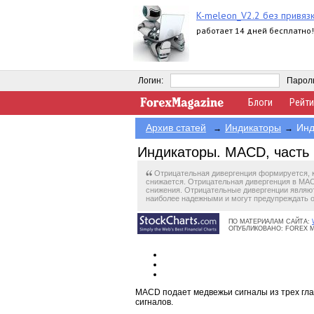
K-meleon_V2.2 без привяз
работает 14 дней бесплатно!
Логин:
Парол
Блоги
Рейти
Архив статей
Индикаторы
Инд
→
→
Индикаторы. MACD, часть 
Отрицательная дивергенция формируется, 
снижается. Отрицательная дивергенция в MAC
снижения. Отрицательные дивергенции являютс
наиболее надежными и могут предупреждать 
ПО МАТЕРИАЛАМ САЙТА:
ОПУБЛИКОВАНО:
FOREX 
MACD подает медвежьи сигналы из трех гла
сигналов.