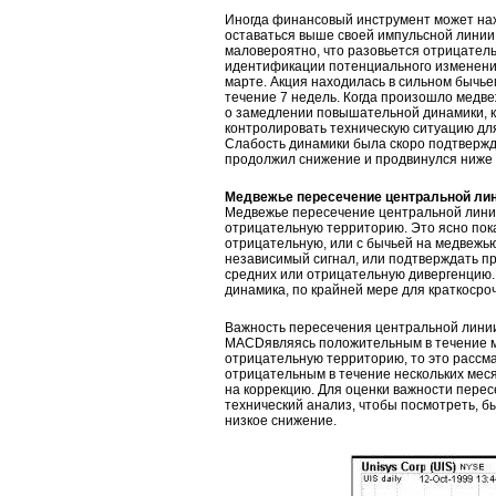
Иногда финансовый инструмент может на
оставаться выше своей импульсной линии 
маловероятно, что разовьется отрицател
идентификации потенциального изменения
марте. Акция находилась в сильном бычь
течение 7 недель. Когда произошло медве
о замедлении повышательной динамики, 
контролировать техническую ситуацию дл
Слабость динамики была скоро подтвержд
продолжил снижение и продвинулся ниже 
Медвежье пересечение центральной ли
Медвежье пересечение центральной лини
отрицательную территорию. Это ясно пок
отрицательную, или с бычьей на медвежь
независимый сигнал, или подтверждать п
средних или отрицательную дивергенцию.
динамика, по крайней мере для краткосро
Важность пересечения центральной линии
MACDявляясь положительным в течение мн
отрицательную территорию, то это рассм
отрицательным в течение нескольких мес
на коррекцию. Для оценки важности пере
технический анализ, чтобы посмотреть, б
низкое снижение.