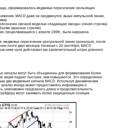
енда, сформировалось медвежье пересечение скользящих
 снижения, MACD даже не продвинулся выше импульсной линии,
мику.
 обозначен свечной моделью «падающая звезда» (синяя стрелка)
бъеме (красные стрелки).
ия, продолжающаяся с апреля 1999г., была нарушена.
ше, медвежье пересечение центральной линии произошло, после
ние почти двух месяцев. Начиная с 20 сентября, MACD
рыв ниже нуля действовал как заключительный штрих длинного
ьи сигналы могут быть объединены для формирования более
ев, акции падают быстрее, чем повышаются. Это определенно
олько два медвежьих сигнала MACD. Используя динамические
 анализ иногда может предоставлять информацию о
ть, невозможно предсказать длину и продолжительность
 трейдеры могут занимать более защищенные позиции.