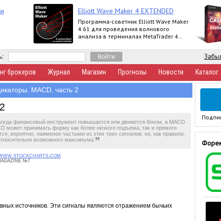
ки
Elliott Wave Maker 4 EXTENDED
Программа-советник Elliott Wave Maker
4.61 для проведения волнового
анализа в терминалах MetaTrader 4
выпускается в версиях Demo, Basic,
Extended
Забыл
ь:
нг брокеров
Журнал
Магазин
Прогнозы
Новости
Каталог
икаторы. MACD, часть 2
2
Подпи
когда финансовый инструмент повышается или движется боком, а MACD
D может принимать форму как более низкого подъема, так и прямого
я, вероятно, наименее частыми из этих трех сигналов, но, как правило,
относительно возможного максимума
Форек
WWW.STOCKCHARTS.COM
MAGAZINE №7
вных источников. Эти сигналы являются отражением бычьих