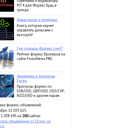
ано форекс-объявлений:
бре: 11 033 625;
 1 038 695 на
260
сайтах;
тить объявление от 10 коп. за
ход