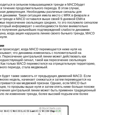
ходиться в сильном повышающемся тренде и MACDбудет
в течение продолжительного периода. В этом случае,
ьная дивергенция. Необходимы различные сигналы для
 динамики. Такая ситуация имела место с MRK в феврале и
ем тренде и MACD оставался выше своей 9-дневной EMA в
жье пересечение скользящих средних, то это послужило сигналом
который информирует о необходимости более внимательно
я получения дальнейших подтверждений слабости динамики.
ена, когда акция нарушила линию своего бычьего тренда, MACD
нуля.
нии
и происходит, когда MACD перемещается ниже нуля на
азывает, что динамика изменилась с положительной на
ю. Пересечение центральной линии может действовать как
редшествующий сигнал, такой как пересечение скользящих
 Как только MACD переместился на отрицательную территорию,
чного периода, стала медвежьей.
 будет также зависеть от предыдущих движений MACD. Если
огих недель, начинает снижаться и затем перемещается на
атривается как медвежий признак. Однако, если MACD был
яцев, то прорывы выше нуля и затем опять ниже больше похожи
сечения центральной линии может быть применен традиционный
ыло ли изменение тренда, более высокий подъем или более