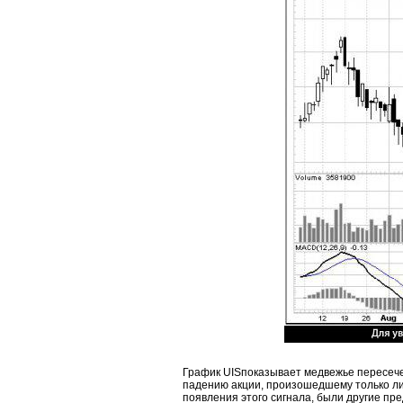
График UISпоказывает медвежье пересече
падению акции, произошедшему только ли
появления этого сигнала, были другие пр