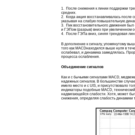
1. После снижения к линии поддержки тр
средних.
2. Когда акция восстанавливалась после
указывая на слабую повышательную дина
3. Пик восстановительного движения был
и ГЭПом (разрыв) вниз при увеличенном о
4. После ГЭПа вниз, синяя трендовая лин
В дополнение к сигналу, упомянутому вы
того как MACDнаходился выше нуля в тече
ослабевал, и динамика замедлялась. Про
процесса ослабления.
Объединение сигналов
Как и с бычьими сигналами MACD, медвеж
надежных сигналов. В большинстве случа
имело место и с UIS, и присутствовало т
индикаторы подобные MACD, технический
надвигающейся слабости. Хотя, может бы
снижения, определяя слабость динамики