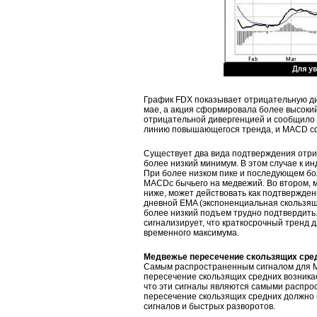
График FDX показывает отрицательную д
мае, а акция сформировала более высокий
отрицательной дивергенцией и сообщило 
линию повышающегося тренда, и MACD с
Существует два вида подтверждения отри
более низкий минимум. В этом случае к и
При более низком пике и последующем б
MACDс бычьего на медвежий. Во втором, 
ниже, может действовать как подтвержде
дневной EMA (экспоненциальная скользяща
более низкий подъем трудно подтвердить
сигнализирует, что краткосрочный тренд
временного максимума.
Медвежье пересечение скользящих сре
Самым распространенным сигналом для 
пересечение скользящих средних возникае
что эти сигналы являются самыми распро
пересечение скользящих средних должно
сигналов и быстрых разворотов.