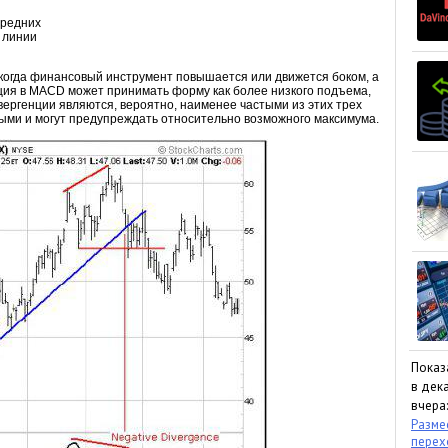
средних
 линии
когда финансовый инструмент повышается или движется боком, а
ия в MACD может принимать форму как более низкого подъема,
вергенции являются, вероятно, наименее частыми из этих трех
ными и могут предупреждать относительно возможного максимума.
Показ
в дека
вчера:
Размес
пере