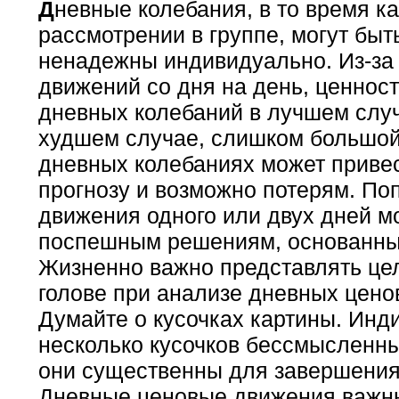
Д
невные колебания, в то время к
рассмотрении в группе, могут быт
ненадежны индивидуально. Из-за
движений со дня на день, ценност
дневных колебаний в лучшем случ
худшем случае, слишком большой
дневных колебаниях может приве
прогнозу и возможно потерям. По
движения одного или двух дней м
поспешным решениям, основанны
Жизненно важно представлять це
голове при анализе дневных цено
Думайте о кусочках картины. Инд
несколько кусочков бессмысленны
они существенны для завершения
Дневные ценовые движения важны,