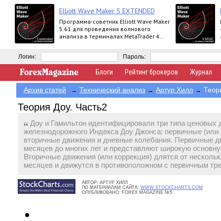
Elliott Wave Maker 5 EXTENDED
Программа-советник Elliott Wave Maker
5.61 для проведения волнового
анализа в терминалах MetaTrader 4
выпускается в версиях Demo, Basic,
Extended
Логин:
Пароль:
Блоги
Рейтинг брокеров
Журнал
Архив статей
Технический анализ
Артур Хилл
Теор
→
→
→
Теория Доу. Часть2
Доу и Гамильтон идентифицировали три типа ценовых
железнодорожного Индекса Доу Джонса: первичные (или 
вторичные движения и дневные колебания. Первичные д
месяцев до многих лет и представляют широкую основн
Вторичные движения (или коррекция) длятся от нескольк
месяцев и движутся в противоположном с первичным тр
АВТОР:
АРТУР ХИЛЛ
ПО МАТЕРИАЛАМ САЙТА:
WWW.STOCKCHARTS.COM
ОПУБЛИКОВАНО:
FOREX MAGAZINE №5