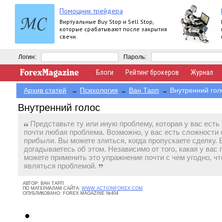
Помощник трейдера
Виртуальные Buy Stop и Sell Stop,
которые срабатывают после закрытия
свечи.
Логин:
Пароль:
Блоги
Рейтинг брокеров
Журнал
Архив статей
Психология
Ван Тарп
Внутренний гол
→
→
→
Внутренний голос
Представьте ту или иную проблему, которая у вас есть 
почти любая проблема. Возможно, у вас есть сложности
прибыли. Вы можете злиться, когда пропускаете сделку. 
догадываетесь об этом. Независимо от того, какая у вас
можете применить это упражнение почти с чем угодно, чт
являться проблемой.
АВТОР:
ВАН ТАРП
ПО МАТЕРИАЛАМ САЙТА:
WWW.ACTIONFOREX.COM
ОПУБЛИКОВАНО:
FOREX MAGAZINE №404