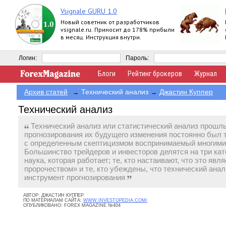
Vsignale GURU 1.0
Новый советник от разработчиков
vsignale.ru. Приносит до 178% прибыли
в месяц. Инструкция внутри.
Логин:
Пароль:
Блоги
Рейтинг брокеров
Журнал
Архив статей
Технический анализ
Джастин Куппер
→
→
Технический анализ
Технический анализ или статистический анализ прошл
прогнозирования их будущего изменения постоянно был 
с определенным скептицизмом воспринимаемый многими
Большинство трейдеров и инвесторов делятся на три катего
наука, которая работает; те, кто настаивают, что это я
пророчеством» и те, кто убеждены, что технический анали
инструмент прогнозирования
АВТОР:
ДЖАСТИН КУППЕР
ПО МАТЕРИАЛАМ САЙТА:
WWW.INVESTOPEDIA.COM/
ОПУБЛИКОВАНО:
FOREX MAGAZINE №404