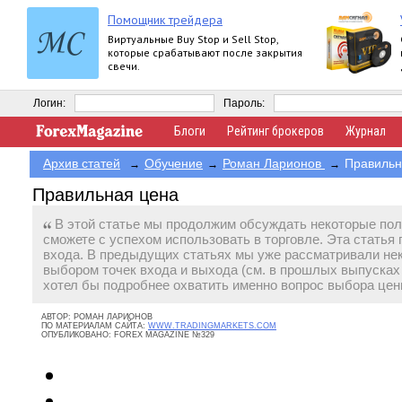
Помощник трейдера
Виртуальные Buy Stop и Sell Stop,
которые срабатывают после закрытия
свечи.
Логин:
Пароль:
Блоги
Рейтинг брокеров
Журнал
Архив статей
Обучение
Роман Ларионов
Правильн
→
→
→
Правильная цена
В этой статье мы продолжим обсуждать некоторые пол
сможете с успехом использовать в торговле. Эта стать
входа. В предыдущих статьях мы уже рассматривали не
выбором точек входа и выхода (см. в прошлых выпусках ж
хотел бы подробнее охватить именно вопрос выбора цен
АВТОР:
РОМАН ЛАРИОНОВ
ПО МАТЕРИАЛАМ САЙТА:
WWW.TRADINGMARKETS.COM
ОПУБЛИКОВАНО:
FOREX MAGAZINE №329