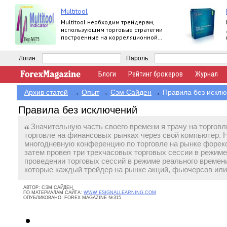
Multitool
Multitool необходим трейдерам,
использующим торговые стратегии
построенные на корреляционной
зависимости валютных пар.
Логин:
Пароль:
Блоги
Рейтинг брокеров
Журнал
Архив статей
Опыт
Сэм Сайден
Правила без искл
→
→
→
Правила без исключений
Значительную часть своего времени я трачу на торговл
торговле на финансовых рынках через свой компьютер. 
многодневную конференцию по торговле на рынке форекс
затем провел три трехчасовых торговых сессии в режиме
проведении торговых сессий в режиме реального времен
которые каждый трейдер на рынке акций, фьючерсов или
АВТОР:
СЭМ САЙДЕН
ПО МАТЕРИАЛАМ САЙТА:
WWW.ESIGNALLEARNING.COM
ОПУБЛИКОВАНО:
FOREX MAGAZINE №315