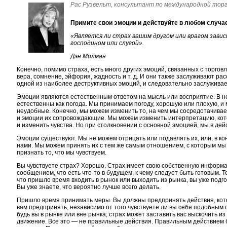
Рас Рузвельт, консультант по международной тор
Примите свои эмоции и действуйте в любом случа
«Является ли страх вашим другом или врагом завис
господином или слугой».
Дэн Милман
Конечно, помимо страха, есть много других эмоций, связанных с торговл
вера, сомнение, эйфория, жадность и т. д. И они также заслуживают ра
одной из наиболее деструктивных эмоций, и следовательно заслуживае
Эмоции являются естественным ответом на мысль или восприятие. В н
естественны как погода. Мы принимаем погоду, хорошую или плохую, и
неудобные. Конечно, мы можем изменить то, на чем мы сосредотачива
и эмоции их сопровождающие. Мы можем изменить интерпретацию, кот
и изменить чувства. Но при столкновении с основной эмоцией, мы в де
Эмоции существуют. Мы не можем отрицать или подавлять их, или, в кон
нами. Мы можем принять их с тем же самым отношением, с которым м
признать то, что мы чувствуем.
Вы чувствуете страх? Хорошо. Страх имеет свою собственную информа
сообщением, что есть
что-то
в будущем, к чему следует быть готовым. Т
что пришло время входить в рынок или выходить из рынка, вы уже подго
Вы уже знаете, что вероятно лучше всего делать.
Пришло время принимать меры. Вы должны предпринять действия, кот
вам предпринять, независимо от того чувствуете ли вы себя подобным 
будь вы в рынке или вне рынка; страх может заставить вас выскочить из
движение. Все это — не правильные действия. Правильным действием 