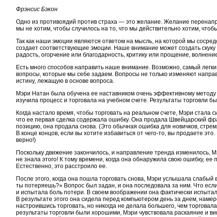
Фрэнсис Бэкон
Одно из противоядий против страха — это желание. Желание перенапра
мы не хотим, чтобы случилось на то, что мы действительно хотим, чтоб
Так как наши эмоции являются ответом на мысль, на которой мы сосре
создает соответствующие эмоции. Наше внимание может создать скуку
радость, огорчение или благодарность, критику или прощение, волнение 
Есть много способов направить наше внимание. Возможно, самый легкий
вопросы, которые мы себе задаем. Вопросы не только изменяют напра
истину, лежащую в основе вопроса.
Мэри Натан была обучена ее наставником очень эффективному методу 
изучила процесс и торговала на учебном счете. Результаты торговли 
Когда настало время, чтобы торговать на реальном счете, Мэри стала с
что ее первая сделка содержала ошибку. Она продала Швейцарский фра
позицию, она продала снова. (Это обычная ошибка для новичков, стрем
В конце концов, если вы хотите избавиться
от чего-то,
вы продаете это. 
верно!)
Поскольку движение закончилось, и направление тренда изменилось, М
не знала этого! К тому времени, когда она обнаружила свою ошибку, ее
Естественно, это расстроило ее.
После этого, когда она пошла торговать снова, Мэри услышала слабый 
ты потеряешь?» Вопрос был задан, и она последовала за ним. Что есл
и испытала боль потери. В своем воображении она фактически испытал
В результате этого она сидела перед компьютером день за днем, намер
настроившись торговать, но никогда не делала большего, чем торговала
результаты торговли были хорошими, Мэри чувствовала раскаяние и ви