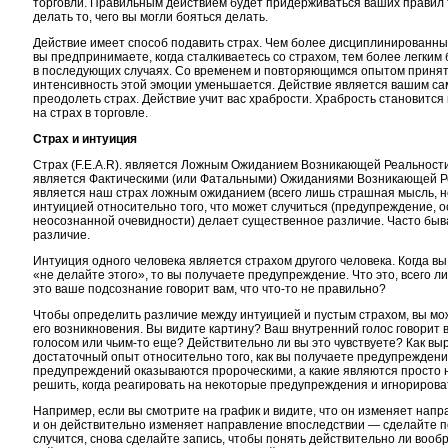
торговли. Правильным действием будет придерживаться ваших правил 
делать то, чего вы могли бояться делать.
Действие имеет способ подавить страх. Чем более дисциплинированны
вы предпринимаете, когда сталкиваетесь со страхом, тем более легким
в последующих случаях. Со временем и повторяющимся опытом принят
интенсивность этой эмоции уменьшается. Действие является вашим с
преодолеть страх. Действие учит вас храбрости. Храбрость становитс
на страх в торговле.
Страх и интуиция
Страх (F.E.A.R). является Ложным Ожиданием Возникающей Реальности.
является Фактическими (или Фатальными) Ожиданиями Возникающей Ре
является наш страх ложным ожиданием (всего лишь страшная мысль, н
интуицией относительно того, что может случиться (предупреждение, 
неосознанной очевидности) делает существенное различие. Часто бывае
различие.
Интуиция одного человека является страхом другого человека. Когда вы
«не делайте этого», то вы получаете предупреждение. Что это, всего 
это ваше подсознание говорит вам, что
что-то
не правильно?
Чтобы определить различие между интуицией и пустым страхом, вы мо
его возникновения. Вы видите картину? Ваш внутренний голос говорит 
голосом или чьим-то еще? Действительно ли вы это чувствуете? Как вы
достаточный опыт относительно того, как вы получаете предупрежден
предупреждений оказываются пророческими, а какие являются просто
решить, когда реагировать на некоторые предупреждения и игнорироват
Например, если вы смотрите на график и видите, что он изменяет нап
и он действительно изменяет направление впоследствии — сделайте по
случится, снова сделайте запись, чтобы понять действительно ли воо