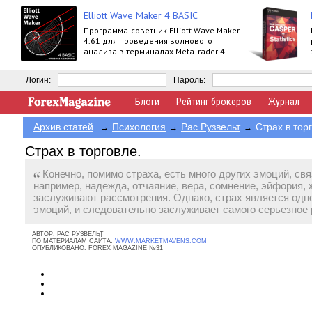
Elliott Wave Maker 4 BASIC
Программа-советник Elliott Wave Maker
4.61 для проведения волнового
анализа в терминалах MetaTrader 4
выпускается в версиях Demo, Basic,
Extended
Логин:
Пароль:
Блоги
Рейтинг брокеров
Журнал
Архив статей
Психология
Рас Рузвельт
Страх в тор
→
→
→
Страх в торговле.
Конечно, помимо страха, есть много других эмоций, свя
например, надежда, отчаяние, вера, сомнение, эйфория, ж
заслуживают рассмотрения. Однако, страх является одн
эмоций, и следовательно заслуживает самого серьезное
АВТОР:
РАС РУЗВЕЛЬТ
ПО МАТЕРИАЛАМ САЙТА:
WWW.MARKETMAVENS.COM
ОПУБЛИКОВАНО:
FOREX MAGAZINE №31