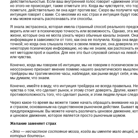
действительностью. Если ваш внутренний голос говорит «движение это
но этого не происходит, также отметьте это. Когда вы чувствуете, что то
пометьте, действительно ли она идет против вас. Скоро вы получите чу
интуиция говорит с вами. Со многими из нас страх и интуиция будут го
и мы можем начать распознавать эти способы.
Я знала экстрасенса, которая имела странный способ реального пред
верить или нет в психическую точность или возможность. Однако, эта 
жизни, которые она не могла узнать через обычные каналы знания. Она
информации в зависимости от того, как она ее получила. Когда она виде
точной; но когда она слышала голос в своем левом ухе, она доверяла эт
некоторую психическую информацию, но мы не знаем, как распознать ее
нет методом проб и ошибок. Для нее это был слуховой сигнал на левой 
или чувства.
Конечно, когда мы говорим об интуиции, мы не говорим о психическом 
неосознанно признает мнение помимо нашего аналитического мышлени
трейдеры мы тратим многие часы, наблюдая, как рынки ведут себя, и м
мы думаем, что знаем.
Конечно, имейте в виду, что интуиция трейдера не всегда правильна. 
чувства о том, что сделает рынок, и этому стоит доверять. Другие, каже
противоположность того, что сделает рынок, и этим людям лучше следо
Через
какое-то
время вы можете также начать обращать внимание на р
и страхом, основанным на существенном рыночном действии. Бывает вр
предупрежденным. Вы можете начать различать ценовое движение, ко
и ценовое движение, которое является просто рыночным шумом.
Желание заменяет страх
«Это — несчастное состояние мозга, когда вы имеете мало вещей, 
которых боитесь».