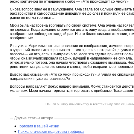
резко критичной по отношению к себе — «Что происходит со мной?»
Снова вопрос ввел ее в заблуждение. Она стала все больше связывать
расстройства и самоосуждение доводили ее до слез и понизили ее самоо
равно не могла торговать.
Мэри была настроена торговать по своей системе. Она очень настоятел
не сделала. Когда желание стремится делать одну вещь, а воображени
воображение побеждает каждый раз. И чем более сильное желание, т
воображение.
Я научила Мэри изменять направление ее воображения, изменяя вопрос
внутренний голос тихо спрашивает — «что, если я потеряю?», я учила 
голосом — «а что, если я выиграю? Что, если эта сделка принесет боль
чтобы она визуализировала график, идущий в направлении ее сигнала. 
относительно потери, она начала чувствовать ожидание выигрыша. Чер
репетиции, мы делали это снова и снова, чтобы исправить ее прошлые
Вместо высказывания «Что со мной происходит?», я учила ее спрашиват
направлении я уже исправляюсь?»
Вопросы направляют фокус нашего внимания. Фокус становится действ
желанием. Мэри начала торговать, и торговать с прибылью. Тоже самое
Нашли ошибку или опечатку в тексте? Выделите её, наж
Другие статьи автора
Торговля в вашей жизни
Психологическая подготовка трейдера