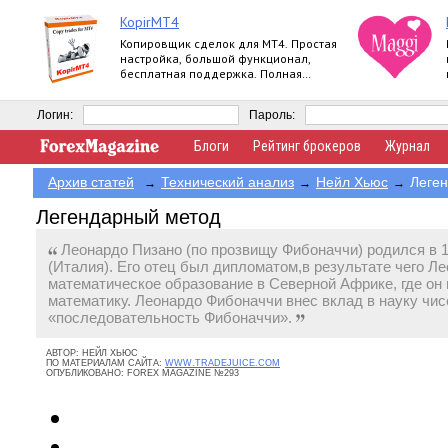
KopirMT4
Копировщик сделок для МТ4. Простая
настройка, большой функционал,
бесплатная поддержка. Полная
версия.
Логин:
Пароль:
Блоги
Рейтинг брокеров
Журнал
Архив статей
Технический анализ
Нейл Хьюс
Леге
→
→
→
Легендарный метод
Леонардо Пизано (по прозвищу Фибоначчи) родился в 1
(Италия). Его отец был дипломатом,в результате чего Л
математическое образование в Северной Африке, где он 
математику. Леонардо Фибоначчи внес вклад в науку чисе
«последовательность Фибоначчи».
АВТОР:
НЕЙЛ ХЬЮС
ПО МАТЕРИАЛАМ САЙТА:
WWW.TRADEJUICE.COM
ОПУБЛИКОВАНО:
FOREX MAGAZINE №293