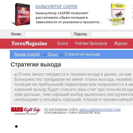
КАЛЬКУЛЯТОР CASPER
Калькулятор CASPER позволяет
рассчитывать объем позиции в
зависимости от указанного процента
риска и уровня стоп-лосс.
Логин:
Пароль:
Блоги
Рейтинг брокеров
Журнал
Архив статей
Опыт
Стратегии выхода
→
→
Стратегии выхода
Очень много говорится о технике входа в рынок, но ка
Большинство трейдеров не имеет плана выхода, независи
позиции на прибыльной территории или погружаются в ми
хороший выход будет спасать ваш счет при плохом входе
игре дольше, чем хороший выбор рыночного инструмент
необходимо учитывать хороший, плохой и чрезвычайны
ПО МАТЕРИАЛАМ САЙТА:
WWW.HARDRIGHTEDGE.COM
ОПУБЛИКОВАНО:
FOREX MAGAZINE №29