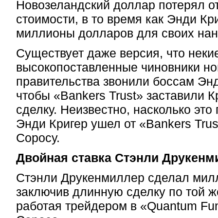
Новозеландский доллар потерял о
стоимости, в то время как Энди Кр
миллионы долларов для своих нан
Существует даже версия, что нек
высокопоставленные чиновники но
правительства звонили боссам Энд
чтобы «Bankers Trust» заставили К
сделку. Неизвестно, насколько это
Энди Кригер ушел от «Bankers Tru
Соросу.
Двойная ставка Стэнли Друкенм
Стэнли Друкенмиллер сделал мил
заключив длинную сделку по той ж
работая трейдером в «Quantum F