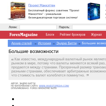
Проект Манхэттен
Бесплатный форекс советник "Проект
Манхэттен" - уникальная
безиндикаторная торговая система!
Логин:
Пароль:
Блоги
Рейтинг брокеров
Журнал
Архив статей
История
Эндрю Битти
Большие возмо
→
→
→
Большие возможности
Как известно, международный валютный рынок являе
рынком в мире, потому что валюты меняются всякий раз, 
продаются между странами. Прозрачный размер транзак
разными странами, обеспечивает арбитражные возможнос
что стоимость валют колеблется поминутно.
АВТОР:
ЭНДРЮ БИТТИ
ПО МАТЕРИАЛАМ САЙТА:
WWW.INVESTOPEDIA.COM/
ОПУБЛИКОВАНО:
FOREX MAGAZINE №255