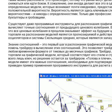
также можно распознать. Это происходит, потому что рынки могут дела
снижаться или идти боком. К сожалению, они иногда делают все это в од
определенные модели, которые возникают почти ежедневно, предоста
положительной вероятности. Вероятность является здесь ключевым сл
вероятностями – и никогда с определенностями. Только две професси
бухгалтеры и гробовщики.
Существуют даже программные инструменты для распознания графичес
вычисляет точные соотношения от предыдущего ценового колебания. 
что все ценовые колебания в прошлом оказывают эффект на будущие ц
торговля на распознании моделей является прогнозируемой и действуе
осцилляторов и системы Скользящих средних, которые являются зап
Знание соотношений – это первый шаг в распознании графической мо
помочь трейдеру в вычислении этих соотношений. Это позволяет трей
любом временном формате от тиковых до месячных графиков. Трейдер 
торговли на графической модели, который соответствует его стилю и с
всего лишь ключ, но решение остается за трейдером. «Голова и плечи»
модели имеют эти важные соотношения, необходимые для подтвержден
приведен пример применения программного инструмента для расчета 