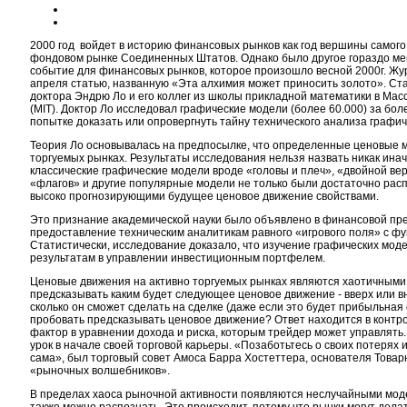
2000 год войдет в историю финансовых рынков как год вершины самого
фондовом рынке Соединенных Штатов. Однако было другое гораздо ме
событие для финансовых рынков, которое произошло весной 2000г. Жу
апреля статью, названную «Эта алхимия может приносить золото». Ст
доктора Эндрю Ло и его коллег из школы прикладной математики в Мас
(MIT). Доктор Ло исследовал графические модели (более 60.000) за более
попытке доказать или опровергнуть тайну технического анализа графи
Теория Ло основывалась на предпосылке, что определенные ценовые 
торгуемых рынках. Результаты исследования нельзя назвать никак инач
классические графические модели вроде «головы и плеч», «двойной в
«флагов» и другие популярные модели не только были достаточно рас
высоко прогнозирующими будущее ценовое движение свойствами.
Это признание академической науки было объявлено в финансовой пре
предоставление техническим аналитикам равного «игрового поля» с 
Статистически, исследование доказало, что изучение графических мо
результатам в управлении инвестиционным портфелем.
Ценовые движения на активно торгуемых рынках являются хаотичными 
предсказывать каким будет следующее ценовое движение - вверх или вн
сколько он сможет сделать на сделке (даже если это будет прибыльная 
пробовать предсказывать ценовое движение? Ответ находится в контро
фактор в уравнении дохода и риска, которым трейдер может управлять
урок в начале своей торговой карьеры. «Позаботьтесь о своих потерях 
сама», был торговый совет Амоса Барра Хостеттера, основателя Товар
«рыночных волшебников».
В пределах хаоса рыночной активности появляются неслучайными моде