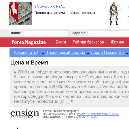
EA Swiss FX REAL
Полностью автоматическая торговля
Логин:
Пароль:
Блоги
Рейтинг брокеров
Журнал
Архив статей
Технический анализ
Ларри Пезавенто
→
→
→
Цена и Время
2000 год войдет в историю финансовых рынков как год
бычьего рынка на фондовом рынке Соединенных Штатов.
менее заметное, но не менее значимое событие для фин
произошло весной 2000г. Журнал «Business Week» опубл
названную «Эта алхимия может приносить золото». Ста
доктора Эндрю Ло и его коллег из школы прикладной ма
Институте Технологий (MIT)
АВТОР:
ЛАРРИ ПЕЗАВЕНТО
ПО МАТЕРИАЛАМ САЙТА:
WWW.ENSIGNSOFTWARE.COM
ОПУБЛИКОВАНО:
FOREX MAGAZINE №25