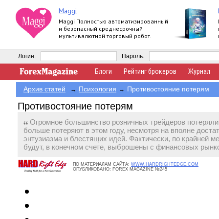
Maggi
Maggi Полностью автоматизированный
и безопасный среднесрочный
мультивалютной торговый робот.
Логин:
Пароль:
Блоги
Рейтинг брокеров
Журнал
Архив статей
Психология
Противостояние потерям
→
→
Противостояние потерям
Огромное большинство розничных трейдеров потеряли д
больше потеряют в этом году, несмотря на вполне доста
энтузиазма и блестящих идей. Фактически, по крайней м
будут, в конечном счете, выброшены с финансовых рын
ПО МАТЕРИАЛАМ САЙТА:
WWW.HARDRIGHTEDGE.COM
ОПУБЛИКОВАНО:
FOREX MAGAZINE №245