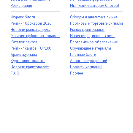
Регистрация
Мы платим авторам блогов!
Форекс блоги
Обзоры и аналитика рынка
Рейтинг брокеров 2026
Прогнозы и торговые сигналы
Новости рынка форекс
Рынок криптовалют
Магазин цифровых товаров
Инвестиции, инвест-счета
Каталог сайтов
Программное обеспечение
Рейтинг сайтов TOP100
Обучающие материалы
Архив журнала
Платные блоги
Курсы криптовалют
Анонсы мероприятий
Новости криптовалют
Новости компаний
F.A.Q.
Прочее