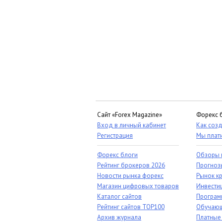
Сайт «Forex Magazine»
Форекс 
Вход в личный кабинет
Как созд
Регистрация
Мы плат
Форекс блоги
Обзоры 
Рейтинг брокеров 2026
Прогноз
Новости рынка форекс
Рынок к
Магазин цифровых товаров
Инвестиц
Каталог сайтов
Програм
Рейтинг сайтов TOP100
Обучающ
Архив журнала
Платные