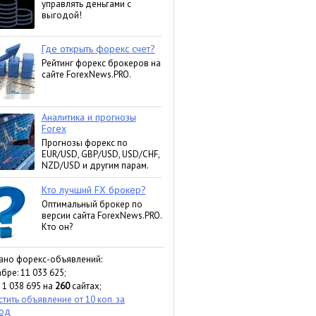
ано форекс-объявлений:
бре: 11 033 625;
 1 038 695 на
260
сайтах;
тить объявление от 10 коп. за
ход