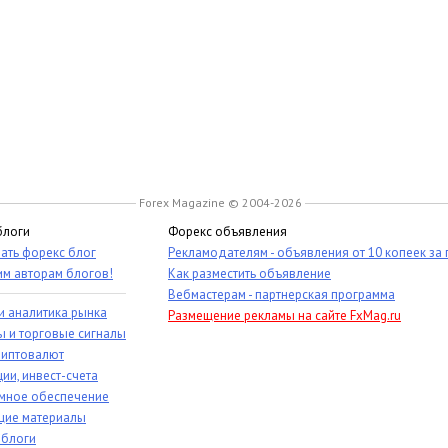
Forex Magazine © 2004-2026
блоги
Форекс объявления
ать форекс блог
Рекламодателям - объявления от 10 копеек за
им авторам блогов!
Как разместить объявление
Вебмастерам - партнерская программа
и аналитика рынка
Размещение рекламы на сайте FxMag.ru
ы и торговые сигналы
риптовалют
ии, инвест-счета
мное обеспечение
ие материалы
 блоги