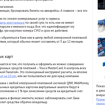
магазинах.
тиницах, бронировать билеты на авиарейсы. А главное – все это
 по оплате коммунальных услуг и сервиса.
арты виртуальные
по своей сути, то есть они не имеют
 пароля и именного кода. Все, что идентифицирует эту
р, три коротких номера СVV2 и срок ее действия.
 обратиться в банк или в центр любой электронной платежной
вия, который обычно может составлять от 3 до 12 месяцев.
ых карт
ается в том, что получить и оформить их можно совершенно
онных средств платежей – Visa и MasterCard. А контроль всех
ой Палатой». Это полноценный инструмент расчета, он вполне
ит на 10 лет
, или же пользоваться им для нужд компании.
вана с любой электронной платежной системой: QIWI, WebMoney,
Показ
обычных кредитных карточек виртуальные аналоги берут в
в дека
ополнении и 1 % при зачислении средств на кредитный счет.
вчера:
вшись в филиал эмитента, можно заблокировать счет. Банк
Размес
лит средства обратно владельцу.
пере