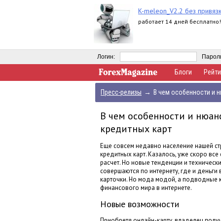
K-meleon_V2.2 без привяз
работает 14 дней бесплатно!
Логин:
Парол
Блоги
Рейти
Пресс-релизы
→
В чем особенности и 
В чем особенности и нюан
кредитных карт
Еще совсем недавно население нашей ст
кредитных карт. Казалось, уже скоро в
расчет. Но новые тенденции и техническ
совершаются по интернету, где и деньги
карточки. Но мода модой, а подводные к
финансового мира в интернете.
Новые возможности
Приобретя онлайн-карту, владелец полу