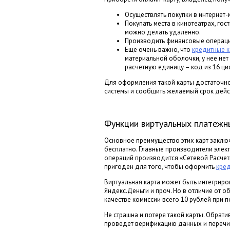
Осуществлять покупки в интернет-
Покупать места в кинотеатрах, гос
можно делать удаленно.
Производить финансовые операции
Еще очень важно, что
кредитные к
материальной оболочки, у нее нет
расчетную единицу – код из 16 циф
Для оформления такой карты достаточно
системы и сообщить желаемый срок дейст
Функции виртуальных платежн
Основное преимущество этих карт заключ
бесплатно. Главные производители электр
операций производится «Сетевой Расчетн
пригоден для того, чтобы оформить
кред
Виртуальная карта может быть интегриро
Яндекс.Деньги и проч. Но в отличие от 
качестве комиссии всего 10 рублей при п
Не страшна и потеря такой карты. Обрати
проведет верификацию данных и перечис