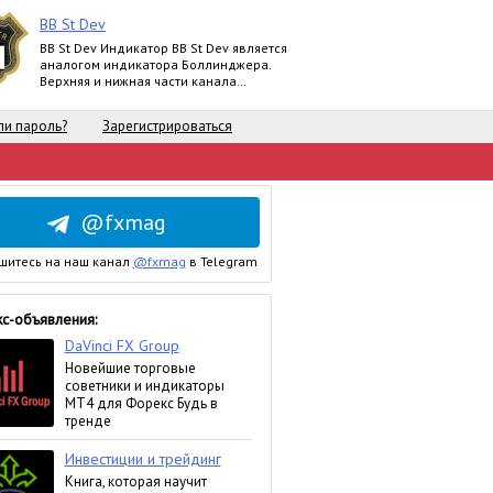
BB St Dev
BB St Dev Индикатор BB St Dev является
аналогом индикатора Боллинджера.
Верхняя и нижная части канала
Боллинджера рассчитываются при
помощи iStd
и пароль?
Зарегистрироваться
@fxmag
шитесь на наш канал
@fxmag
в Telegram
с-объявления: