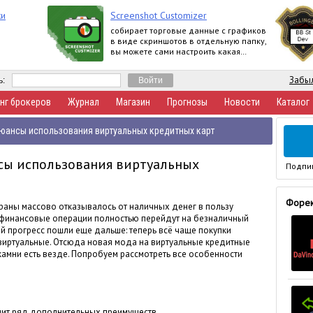
ки
Screenshot Customizer
собирает торговые данные с графиков
в виде скриншотов в отдельную папку,
вы можете сами настроить какая
информация о счете будет
отображаться
Забыл
ь:
нг брокеров
Журнал
Магазин
Прогнозы
Новости
Каталог
нюансы использования виртуальных кредитных карт
сы использования виртуальных
Подпи
Форек
раны массово отказывалось от наличных денег в пользу
се финансовые операции полностью перейдут на безналичный
ий прогресс пошли еще дальше: теперь всё чаще покупки
 виртуальные. Отсюда новая мода на виртуальные кредитные
амни есть везде. Попробуем рассмотреть все особенности
чит ряд дополнительных преимуществ.