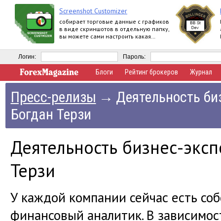
Screenshot Customizer
собирает торговые данные с графиков
в виде скриншотов в отдельную папку,
вы можете сами настроить какая
информация о счете будет
отображаться
Логин:
Пароль:
Блоги
Рейтинг брокеров
Журнал
Пресс-релизы
→
Деятельность би
Богдан Терзи
Деятельность бизнес-эксп
Терзи
У каждой компании сейчас есть со
финансовый аналитик. В зависимост