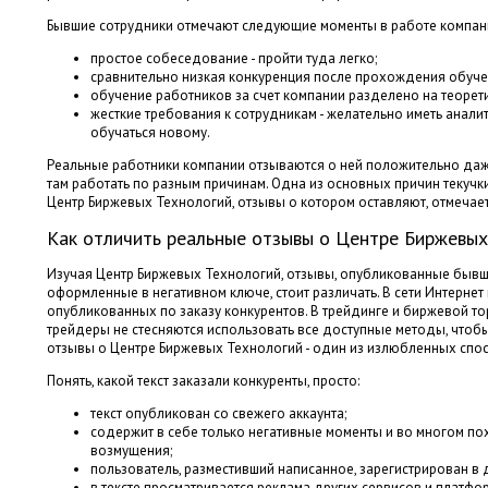
Бывшие сотрудники отмечают следующие моменты в работе компан
простое собеседование - пройти туда легко;
сравнительно низкая конкуренция после прохождения обуче
обучение работников за счет компании разделено на теорети
жесткие требования к сотрудникам - желательно иметь анали
обучаться новому.
Реальные работники компании отзываются о ней положительно даже 
там работать по разным причинам. Одна из основных причин текучки
Центр Биржевых Технологий, отзывы о котором оставляют, отмечает,
Как отличить реальные отзывы о Центре Биржевых
Изучая Центр Биржевых Технологий, отзывы, опубликованные бывш
оформленные в негативном ключе, стоит различать. В сети Интернет
опубликованных по заказу конкурентов. В трейдинге и биржевой то
трейдеры не стесняются использовать все доступные методы, чтобы
отзывы о Центре Биржевых Технологий - один из излюбленных спо
Понять, какой текст заказали конкуренты, просто:
текст опубликован со свежего аккаунта;
содержит в себе только негативные моменты и во многом по
возмущения;
пользователь, разместивший написанное, зарегистрирован в д
в тексте просматривается реклама других сервисов и платфо