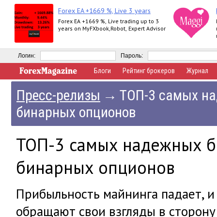
Forex EA +1669 %, Live 3 years
Forex EA +1669 %, Live trading up to 3
years on MyFXbook,Robot, Expert Advisor
Логин:
Пароль:
Блоги
Рейтинг брокеров
Журнал
Пресс-релизы
→
ТОП-3 самых н
бинарных опционов
ТОП-3 самых надежных б
бинарных опционов
Прибыльность майнинга падает, и
обращают свои взгляды в сторону