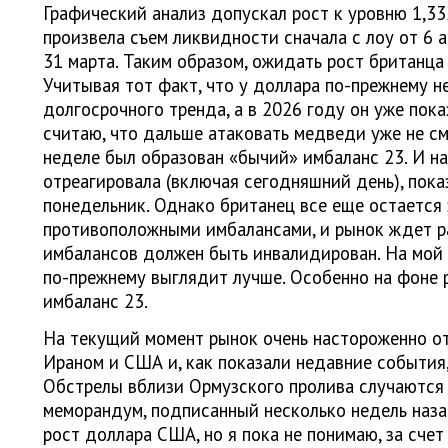
Графический анализ допускал рост к уровню 1,33
произвела съем ликвидности сначала с лоу от 6 ап
31 марта. Таким образом, ожидать рост британца
Учитывая тот факт, что у доллара по-прежнему н
долгосрочного тренда, а в 2026 году он уже пок
считаю, что дальше атаковать медведи уже не см
неделе был образован «бычий» имбаланс 23. И н
отреагировала (включая сегодняшний день), пока
понедельник. Однако британец все еще остаетс
противоположными имбалансами, и рынок ждет ра
имбалансов должен быть инвалидирован. На мой 
по-прежнему выглядит лучше. Особенно на фоне 
имбаланс 23.
На текущий момент рынок очень настороженно о
Ираном и США и, как показали недавние события
Обстрелы вблизи Ормузского пролива случаются 
меморандум, подписанный несколько недель наза
рост доллара США, но я пока не понимаю, за сче