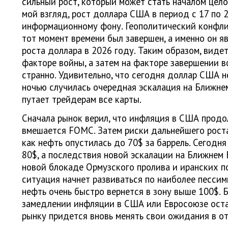
сильный рост, который может стать началом цело
мой взгляд, рост доллара США в период с 17 по 
информационному фону. Геополитический конфли
тот момент времени был завершен, а именно он я
роста доллара в 2026 году. Таким образом, видет
факторе войны, а затем на факторе завершении в
странно. Удивительно, что сегодня доллар США не
ночью случилась очередная эскалация на Ближнем
путает трейдерам все карты.
Сначала рынок верил, что инфляция в США продол
вмешается FOMC. Затем риски дальнейшего роста
как нефть опустилась до 70$ за баррель. Сегодн
80$, а последствия новой эскалации на Ближнем 
новой блокаде Ормузского пролива и иранских по
ситуация начнет развиваться по наиболее песси
нефть очень быстро вернется в зону выше 100$. Б
замедлении инфляции в США или Евросоюзе остан
рынку придется вновь менять свои ожидания в 