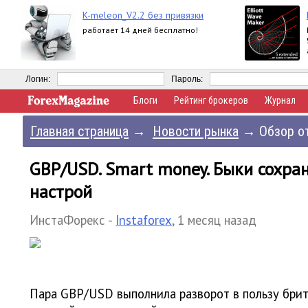
K-meleon_V2.2 без привязки
работает 14 дней бесплатно!
Логин:
Пароль:
Блоги
Рейтинг брокеров
Журнал
Главная страница
→
Новости рынка
→
Обзор от
GBP/USD. Smart money. Быки сохра
настрой
ИнстаФорекс -
Instaforex
,
1 месяц назад
Пара GBP/USD выполнила разворот в пользу брит