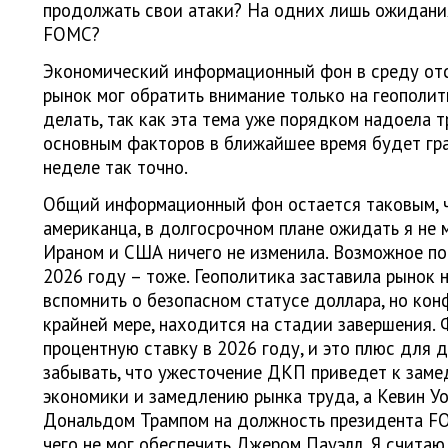
продолжать свои атаки? На одних лишь ожидан
FOMC?
Экономический информационный фон в среду отс
рынок мог обратить внимание только на геополити
делать, так как эта тема уже порядком надоела 
основным факторов в ближайшее время будет гра
неделе так точно.
Общий информационный фон остается таковым, ч
американца, в долгосрочном плане ожидать я не 
Ираном и США ничего не изменила. Возможное п
2026 году – тоже. Геополитика заставила рынок 
вспомнить о безопасном статусе доллара, но кон
крайней мере, находится на стадии завершения.
процентную ставку в 2026 году, и это плюс для д
забывать, что ужесточение ДКП приведет к зам
экономики и замедлению рынка труда, а Кевин У
Дональдом Трампом на должность президента F
чего не мог обеспечить Джером Пауэлл. Я считаю