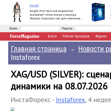
Knight
Knight Этот простой индикатор
указывает точки входа и выхода.
Хорошо подходит как для новичков,
так и для профессионалов. Продукт
работает на
Логин:
Пароль:
Блоги
Рейтинг брокеров
Журнал
Главная страница
→
Новости р
Instaforex
XAG/USD (SILVER): сцен
динамики на 08.07.2026
ИнстаФорекс -
Instaforex
,
4 недел