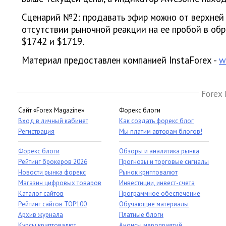
Сценарий №2: продавать эфир можно от верхней
отсутствии рыночной реакции на ее пробой в об
$1742 и $1719.
Материал предоставлен компанией InstaForex -
w
Forex 
Сайт «Forex Magazine»
Форекс блоги
Вход в личный кабинет
Как создать форекс блог
Регистрация
Мы платим авторам блогов!
Форекс блоги
Обзоры и аналитика рынка
Рейтинг брокеров 2026
Прогнозы и торговые сигналы
Новости рынка форекс
Рынок криптовалют
Магазин цифровых товаров
Инвестиции, инвест-счета
Каталог сайтов
Программное обеспечение
Рейтинг сайтов TOP100
Обучающие материалы
Архив журнала
Платные блоги
Курсы криптовалют
Анонсы мероприятий