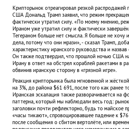
Крипторынок отреагировал резкой распродажей п
США Дональд Трамп заявил, что режим прекращен
фактически утратил силу. «По моему мнению, ре
Ираном уже утратил силу и фактически завершён.
Тегераном больше нет смысла. Я больше не хочу 
дела, потому что они мрази», - сказал Трамп, до
характеристику иранского руководства и назвав
Он также подтвердил, что прошлой ночью США н
Ирану в ответ на обстрел кораблей ракетами в р
обвинив иранскую сторону в «грязной игре».
Реакция крипторынка была мгновенной и жёсткой
на 3%, до района $61 691, после того как ранее 
Иранская эскалация также разворачивается на ф
паттерна, который мы наблюдали весь год: рыно
заголовки почти рефлекторно, будь то майское 
«часы тикают», спровоцировавшее падение к $76
после сообщения о сбитом вертолёте, или време