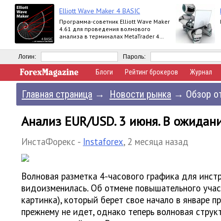
Elliott Wave Maker 4 BASIC
Программа-советник Elliott Wave Maker
4.61 для проведения волнового
анализа в терминалах MetaTrader 4
выпускается в версиях Demo, Basic,
Extended
Логин:
Пароль:
Блоги
Рейтинг брокеров
Журнал
Главная страница
→
Новости рынка
→
Обзор от
Анализ EUR/USD. 3 июня. В ожидан
ИнстаФорекс -
Instaforex
,
2 месяца назад
Волновая разметка 4-часового графика для инс
видоизменилась. Об отмене повышательного учас
картинка), который берет свое начало в январе п
прежнему не идет, однако теперь волновая струк