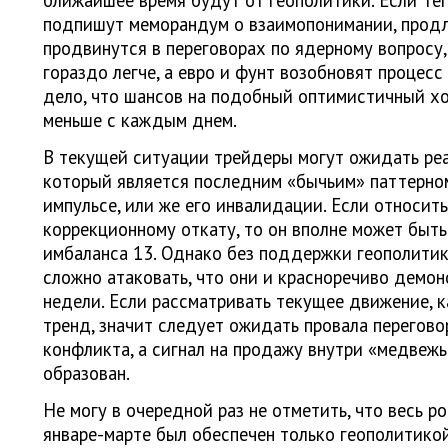
ближайшее время будут от геополитики. Если Тег
подпишут меморандум о взаимопонимании, продл
продвинутся в переговорах по ядерному вопросу,
гораздо легче, а евро и фунт возобновят процесс
дело, что шансов на подобный оптимистичный х
меньше с каждым днем.
В текущей ситуации трейдеры могут ожидать реа
который является последним «бычьим» паттерно
импульсе, или же его инвалидации. Если относить
коррекционному откату, то он вполне может быть
имбаланса 13. Однако без поддержки геополити
сложно атаковать, что они и красноречиво демо
недели. Если рассматривать текущее движение, 
тренд, значит следует ожидать провала перегово
конфликта, а сигнал на продажу внутри «медвежь
образован.
Не могу в очередной раз не отметить, что весь р
январе-марте был обеспечен только геополитико