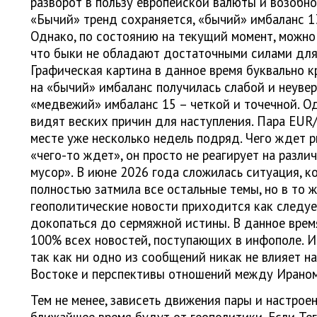
разворот в пользу европейской валюты и возобно
«Бычий» тренд сохраняется, «бычий» имбаланс 1
Однако, по состоянию на текущий момент, можно 
что быки не обладают достаточными силами для 
Графическая картина в данное время буквально к
на «бычий» имбаланс получилась слабой и неувер
«медвежий» имбаланс 15 – четкой и точечной. О
видят веских причин для наступления. Пара EUR
месте уже несколько недель подряд. Чего ждет р
«чего-то ждет», он просто не реагирует на раз
мусор». В июне 2026 года сложилась ситуация, к
полностью затмила все остальные темы, но в то ж
геополитические новости приходится как следуе
докопаться до сермяжной истины. В данное вре
100% всех новостей, поступающих в инфополе. И
так как ни одно из сообщений никак не влияет н
Востоке и перспективы отношений между Ирано
Тем не менее, зависеть движения пары и настрое