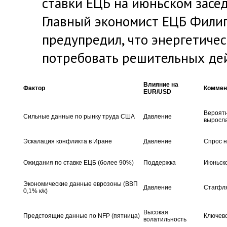
ставки ЕЦБ на июньском засед
Главный экономист ЕЦБ Фили
предупредил, что энергетиче
потребовать решительных де
Влияние на
Фактор
Коммен
EUR/USD
Вероят
Сильные данные по рынку труда США
Давление
выросл
Эскалация конфликта в Иране
Давление
Спрос н
Ожидания по ставке ЕЦБ (более 90%)
Поддержка
Июньск
Экономические данные еврозоны (ВВП
Давление
Стагфля
0,1% к/к)
Высокая
Предстоящие данные по NFP (пятница)
Ключево
волатильность