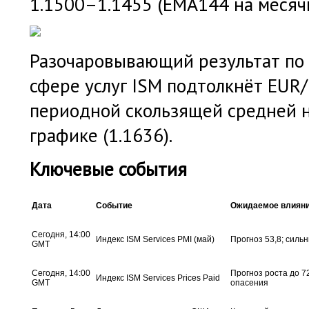
1.1500–1.1455 (ЕМА144 на месяч
Разочаровывающий результат по 
сфере услуг ISM подтолкнёт EUR/
периодной скользящей средней н
графике (1.1636).
Ключевые события
Дата
Событие
Ожидаемое влиян
Сегодня, 14:00
Индекс ISM Services PMI (май)
Прогноз 53,8; силь
GMT
Сегодня, 14:00
Прогноз роста до 7
Индекс ISM Services Prices Paid
GMT
опасения