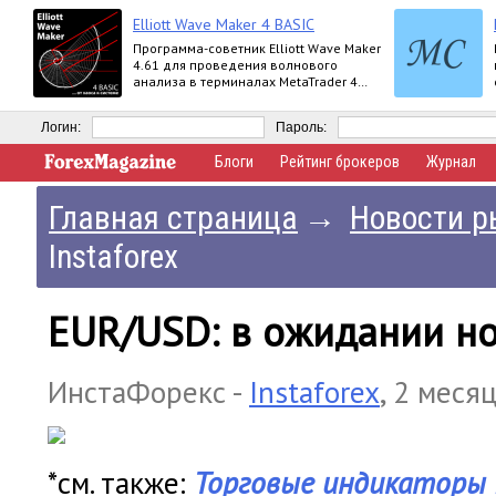
Elliott Wave Maker 4 BASIC
Программа-советник Elliott Wave Maker
4.61 для проведения волнового
анализа в терминалах MetaTrader 4
выпускается в версиях Demo, Basic,
Extended
Логин:
Пароль:
Блоги
Рейтинг брокеров
Журнал
Главная страница
→
Новости р
Instaforex
EUR/USD: в ожидании н
ИнстаФорекс -
Instaforex
,
2 месяц
*см. также:
Торговые индикаторы I