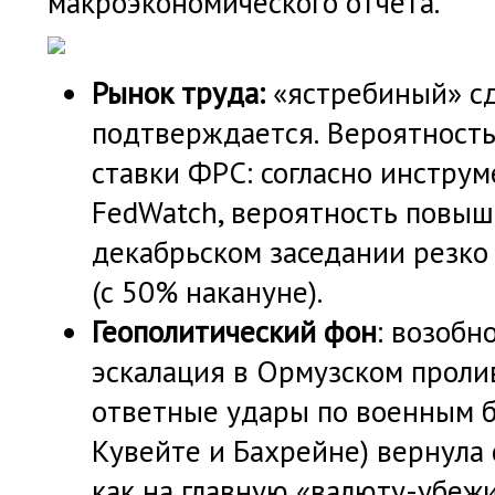
макроэкономического отчёта.
Рынок труда:
«ястребиный» с
подтверждается.
Вероятност
ставки ФРС: согласно инстру
FedWatch, вероятность повыш
декабрьском заседании резко
(с 50% накануне).
Геополитический фон
: возобн
эскалация в Ормузском проли
ответные удары по военным 
Кувейте и Бахрейне) вернула 
как на главную «валюту-убеж