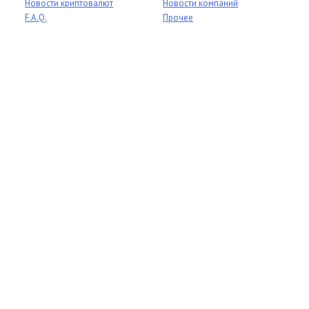
Новости криптовалют
Новости компаний
F.A.Q.
Прочее