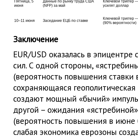
Пятница, 5
Данные по рынку труда США
Ключевой триггер —
июня
(NFP) за май
усилят доллар
Ключевой триггер 
10–11 июня
Заседание ЕЦБ по ставке
(90% вероятности)
Заключение
EUR/USD оказалась в эпицентре 
сил. С одной стороны, «ястреби
(вероятность повышения ставки 
сохраняющаяся геополитическая
создают мощный «бычий» импульс
другой – ожидания «ястребиной»
(вероятность повышения в июне 
слабая экономика еврозоны созд