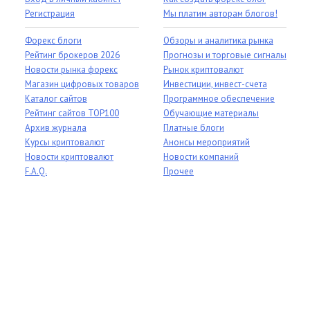
Регистрация
Мы платим авторам блогов!
Форекс блоги
Обзоры и аналитика рынка
Рейтинг брокеров 2026
Прогнозы и торговые сигналы
Новости рынка форекс
Рынок криптовалют
Магазин цифровых товаров
Инвестиции, инвест-счета
Каталог сайтов
Программное обеспечение
Рейтинг сайтов TOP100
Обучающие материалы
Архив журнала
Платные блоги
Курсы криптовалют
Анонсы мероприятий
Новости криптовалют
Новости компаний
F.A.Q.
Прочее