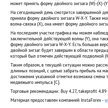
может принять форму двойного зигзага (W)-(X)-(Y
На сегодняшний день смотрится завершенной дей
приняла форму двойного зигзага W-X-Y. Также м
волна-связка (X), она имеет форму двойного зигз
На последнем участке графика мы можем наблюд
заключительной действующей волны (Y), она так
форму двойного зигзага W-X-Y. Есть большая вер
двойной зигзаг будет завершен в области преды
который был отмечен действующей подволной (W
Таким образом, в текущей ситуации можно рассм
длинных позиций, с целью забрать прибыль на ма
достижения указанной отметке возможна смена т
медвежьего импульса [C].
Торговые рекомендации: Buy 4.27, takeprofit 4.89
Материал предоставлен компанией InstaForex -
w