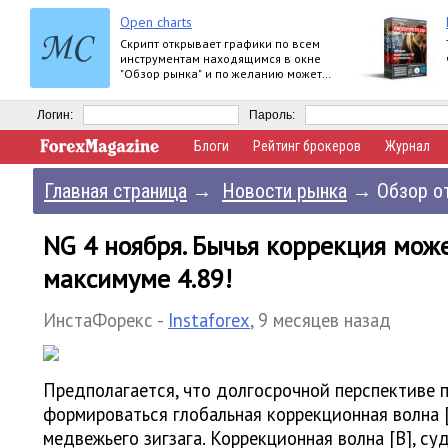
Open charts
Скрипт открывает графики по всем
инструментам находящимся в окне
"Обзор рынка" и по желанию может
задать для всех графиков один
шаблон.
Логин:
Пароль:
Блоги
Рейтинг брокеров
Журнал
Главная страница
→
Новости рынка
→
Обзор от
NG 4 ноября. Бычья коррекция мож
максимуме 4.89!
ИнстаФорекс -
Instaforex
,
9 месяцев назад
Предполагается, что долгосрочной перспективе 
формироваться глобальная коррекционная волна [
медвежьего зигзага. Коррекционная волна [B], су