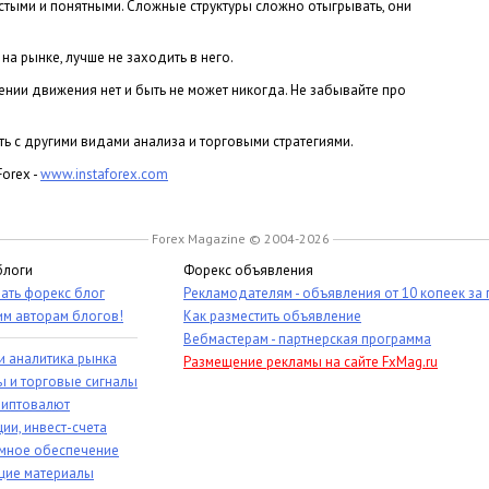
стыми и понятными. Сложные структуры сложно отыгрывать, они
на рынке, лучше не заходить в него.
ении движения нет и быть не может никогда. Не забывайте про
ь с другими видами анализа и торговыми стратегиями.
orex -
www.instaforex.com
Forex Magazine © 2004-2026
блоги
Форекс объявления
ать форекс блог
Рекламодателям - объявления от 10 копеек за
им авторам блогов!
Как разместить объявление
Вебмастерам - партнерская программа
и аналитика рынка
Размещение рекламы на сайте FxMag.ru
ы и торговые сигналы
риптовалют
ии, инвест-счета
мное обеспечение
ие материалы