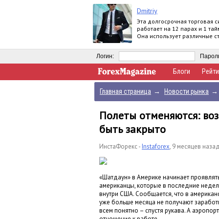
Dmitriy
Эта долгосрочная торговая с
работает на 12 парах и 1 та
Она использует различные с
по тренду.
Логин:
Парол
Блоги
Рейти
Главная страница
→
Новости рынка
→
Полеты отменяются: во
быть закрыто
ИнстаФорекс -
Instaforex
,
9 месяцев наза
«Шатдаун» в Америке начинает проявлять
американцы, которые в последние недел
внутри США. Сообщается, что в американ
уже больше месяца не получают заработну
всем понятно – спустя рукава. А аэропор
отношение к работе.