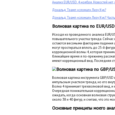
Анализ EUR/USD. 4 ноября. Новостей нет,
Дональд Трамп «сломал» Лизу Кук?
Дональд Трамп «сломал» Лизу Кук? Часть
Волновая картина по EUR/USD
Исходя из проведенного анализа EUR/US
повышательного участка тренда. Сейчас 
остаются весомыми факторами падения а
могут простираться вплоть до 25-й фиг
коррекционной волны 4, которая приним
ближайшее время я по-прежнему рассмат
имеют коррекционный вид. Последняя стр
Волновая картина по GBP/U
Волновая картина инструмента GBP/USD
импульсным участком тренда, но его вну
Волна 4 принимает трехволновой вид, и е
Очередная понижательная коррекционная
ожидать, когда основная волновая стру
около 38 и 40 фигур, и считаю, что это м
Основные принципы моего анал