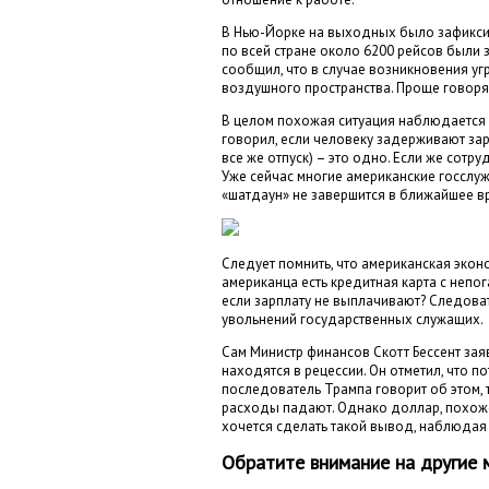
В Нью-Йорке на выходных было зафиксир
по всей стране около 6200 рейсов были
сообщил, что в случае возникновения уг
воздушного пространства. Проще говоря
В целом похожая ситуация наблюдается в
говорил, если человеку задерживают за
все же отпуск) – это одно. Если же сотр
Уже сейчас многие американские госслуж
«шатдаун» не завершится в ближайшее в
Следует помнить, что американская экон
американца есть кредитная карта с непо
если зарплату не выплачивают? Следова
увольнений государственных служащих.
Сам Министр финансов Скотт Бессент зая
находятся в рецессии. Он отметил, что п
последователь Трампа говорит об этом, та
расходы падают. Однако доллар, похоже
хочется сделать такой вывод, наблюдая 
Обратите внимание на другие 