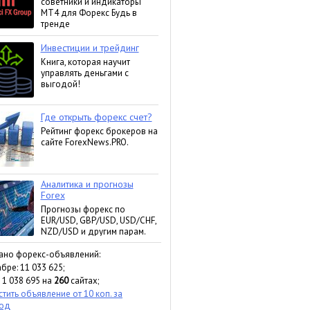
ано форекс-объявлений:
бре: 11 033 625;
 1 038 695 на
260
сайтах;
тить объявление от 10 коп. за
ход