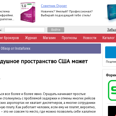
Советник Digger
истема
Новичек? Умелый? Профессионал?
ймфрейме.
Выбирай подходящий тебе стиль!
тратегии
Забыл
ь:
нг брокеров
Журнал
Магазин
Прогнозы
Новости
Каталог
Обзор от Instaforex
здушное пространство США может
Подпи
Форек
д
ся все более и более явно. Страдать начинают простые
и столкнулись с проблемой задержки и отмены многих рейсов
ских аэропортах не хватает диспетчеров, а многие сотрудники
ю плату. Как работает человек, если ему не платят, вероятно,
т – это не совсем то место, где можно позволить себе халатное