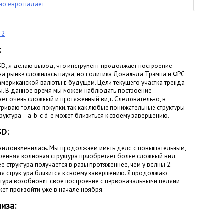
 но евро падает
 2
:
D, я делаю вывод, что инструмент продолжает построение
на рынке сложилась пауза, но политика Дональда Трампа и ФРС
мериканской валюты в будущем. Цели текущего участка тренда
уры. В данное время мы можем наблюдать построение
ает очень сложный и протяженный вид. Следовательно, в
риваю только покупки, так как любые понижательные структуры
уктура – a-b-c-d-e может близиться к своему завершению.
SD:
 видоизменилась. Мы продолжаем иметь дело с повышательным,
тренняя волновая структура приобретает более сложный вид.
е структура получается в разы протяженнее, чем у волны 2.
 структура близится к своему завершению. Я продолжаю
ктура возобновит свое построение с первоначальными целями
ожет произойти уже в начале ноября.
иза: