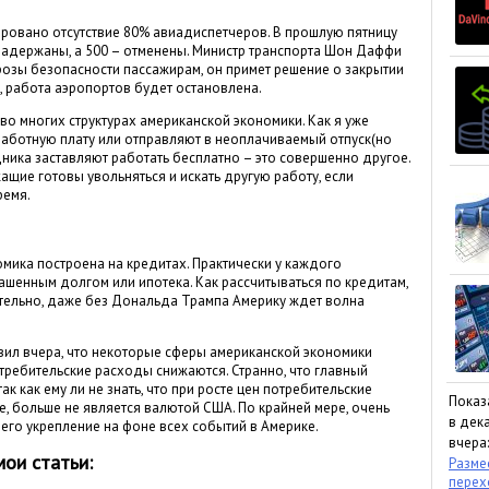
овано отсутствие 80% авиадиспетчеров. В прошлую пятницу
 задержаны, а 500 – отменены. Министр транспорта Шон Даффи
розы безопасности пассажирам, он примет решение о закрытии
, работа аэропортов будет остановлена.
о многих структурах американской экономики. Как я уже
работную плату или отправляют в неоплачиваемый отпуск(но
удника заставляют работать бесплатно – это совершенно другое.
ащие готовы увольняться и искать другую работу, если
ремя.
омика построена на кредитах. Практически у каждого
гашенным долгом или ипотека. Как рассчитываться по кредитам,
тельно, даже без Дональда Трампа Америку ждет волна
вил вчера, что некоторые сферы американской экономики
отребительские расходы снижаются. Странно, что главный
к как ему ли не знать, что при росте цен потребительские
Показ
, больше не является валютой США. По крайней мере, очень
в дека
его укрепление на фоне всех событий в Америке.
вчера:
мои статьи:
Размес
пере