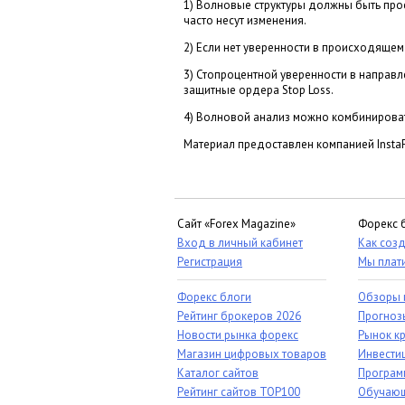
1) Волновые структуры должны быть про
часто несут изменения.
2) Если нет уверенности в происходящем 
3) Стопроцентной уверенности в направл
защитные ордера Stop Loss.
4) Волновой анализ можно комбинироват
Материал предоставлен компанией InstaF
Сайт «Forex Magazine»
Форекс 
Вход в личный кабинет
Как созд
Регистрация
Мы плат
Форекс блоги
Обзоры 
Рейтинг брокеров 2026
Прогноз
Новости рынка форекс
Рынок к
Магазин цифровых товаров
Инвестиц
Каталог сайтов
Програм
Рейтинг сайтов TOP100
Обучающ