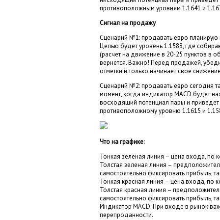
противоположным уровням 1.1641 и 1.16
Сигнал на продажу
Сценарий №1: продавать евро планирую п
Целью будет уровень 1.1588, где собира
(расчет на движение в 20-25 пунктов в о
вернется. Важно! Перед продажей, убеди
отметки и только начинает свое снижение
Сценарий №2: продавать евро сегодня та
момент, когда индикатор MACD будет нах
восходящий потенциал пары и приведет 
противоположному уровню 1.1615 и 1.15
Что на графике:
Тонкая зеленая линия – цена входа, по 
Толстая зеленая линия – предположительн
самостоятельно фиксировать прибыль, та
Тонкая красная линия – цена входа, по 
Толстая красная линия – предположительн
самостоятельно фиксировать прибыль, та
Индикатор MACD. При входе в рынок важ
перепроданности.