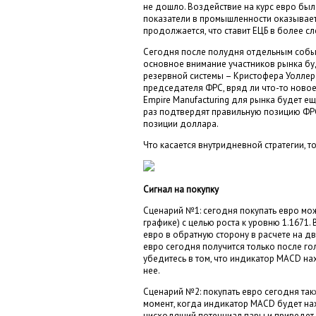
не дошло. Воздействие на курс евро бы
показатели в промышленности оказывает
продолжается, что ставит ЕЦБ в более с
Сегодня после полудня отдельным событи
основное внимание участников рынка бу
резервной системы – Кристофера Уолле
председателя ФРС, вряд ли что-то ново
Empire Manufacturing для рынка будет е
раз подтвердят правильную позицию ФРС
позиции доллара.
Что касается внутридневной стратегии, 
Сигнал на покупку
Сценарий №1: сегодня покупать евро мож
графике) с целью роста к уровню 1.1671.
евро в обратную сторону в расчете на дв
евро сегодня получится только после го
убедитесь в том, что индикатор MACD на
нее.
Сценарий №2: покупать евро сегодня так
момент, когда индикатор MACD будет на
нисходящий потенциал пары и приведет 