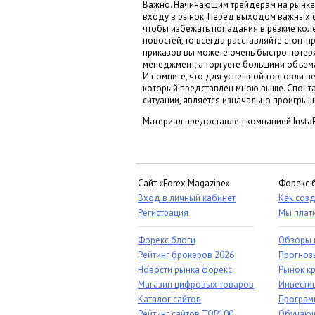
Важно. Начинающим трейдерам на рынке
входу в рынок. Перед выходом важных ф
чтобы избежать попадания в резкие коле
новостей, то всегда расставляйте стоп-п
приказов вы можете очень быстро потеря
менеджмент, а торгуете большими объем
И помните, что для успешной торговли н
который представлен мною выше. Спонта
ситуации, является изначально проигрыш
Материал предоставлен компанией InstaF
Сайт «Forex Magazine»
Форекс 
Вход в личный кабинет
Как созд
Регистрация
Мы плат
Форекс блоги
Обзоры 
Рейтинг брокеров 2026
Прогноз
Новости рынка форекс
Рынок к
Магазин цифровых товаров
Инвестиц
Каталог сайтов
Програм
Рейтинг сайтов TOP100
Обучающ