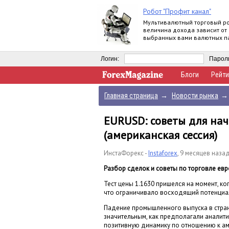
Робот "Профит канал"
Мультивалютный торговый ро
величина дохода зависит от
выбранных вами валютных па
работает круглосуточно.
Логин:
Парол
Блоги
Рейти
Главная страница
→
Новости рынка
→
EURUSD: советы для на
(американская сессия)
ИнстаФорекс -
Instaforex
,
9 месяцев наза
Разбор сделок и советы по торговле ев
Тест цены 1.1630 пришелся на момент, к
что ограничивало восходящий потенциал 
Падение промышленного выпуска в страна
значительным, как предполагали аналит
позитивную динамику по отношению к ам