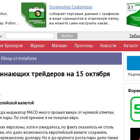
Screenshot Customizer
бот,
собирает торговые данные с графиков
в виде скриншотов в отдельную папку,
р. Робот
вы можете сами настроить какая
информация о счете будет
отображаться
Забыл
ь:
нг брокеров
Журнал
Магазин
Прогнозы
Новости
Каталог
Обзор от Instaforex
чинающих трейдеров на 15 октября
Подпи
Форек
д
ропейской валютой
огда индикатор MACD много прошел вверх от нулевой отметки,
пары. По этой причине я не покупал евро.
х еврозоны, хотя и ожидалось, по факту оказалось не столь
ики, что дало возможность европейской валюте сохранить
ериканскому доллару. Но и до крупного роста пары дело также