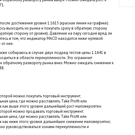
71.
осле достижения уровня 1.1615 (красная линия на графике).
юсь выходить из рынка и покупать сразу в обратную сторону
братную сторону от уровня). Давление на пару сегодня вряд ли
тесь в том, что индикатор MACD находится ниже нулевой
 от нее.
кже собираюсь в случае двух подряд тестов цены 1.1641 в
одиться в области перекупленности. Это ограничит
к обратному развороту рынка вниз. Можно ожидать снижения к
88.
которой можно покупать торговый инструмент;
ая цена, где можно расставлять Take Profit или
к как выше этого уровня дальнейший рост маловероятен;
которой можно продавать торговый инструмент;
ая цена, где можно расставлять Take Profit или
к как ниже этого уровня дальнейшее снижение маловероятно;
но руководствоваться зонами перекупленности и