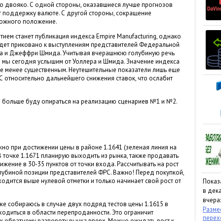
ло двояко. С одной стороны, оказавшиеся лучше прогнозов
 поддержку валюте. С другой стороны, сокращение
ложного положение.
ем станет публикация индекса Empire Manufacturing, однако
дет приковано к выступлениям представителей Федеральной
ра и Джеффри Шмида. Учитывая вчерашнюю голубиную речь
е мы сегодня услышим от Уоллера и Шмида. Значение индекса
ще менее существенным. Неутешительные показатели лишь еще
 относительно дальнейшего снижения ставок, что ослабит
то больше буду опираться на реализацию сценариев №1 и №2.
но при достижении цены в районе 1.1641 (зеленая линия на
 В точке 1.1671 планирую выходить из рынка, также продавать
ижение в 30-35 пунктов от точки входа. Рассчитывать на рост
лубиной позиции представителей ФРС. Важно! Перед покупкой,
ходится выше нулевой отметки и только начинает свой рост от
Показ
в дека
вчера:
же собираюсь в случае двух подряд тестов цены 1.1615 в
Размес
ходиться в области перепроданности. Это ограничит
пере
к обратному развороту рынка вверх. Можно ожидать рост к