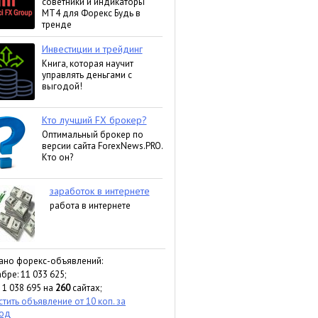
ано форекс-объявлений:
бре: 11 033 625;
 1 038 695 на
260
сайтах;
тить объявление от 10 коп. за
ход