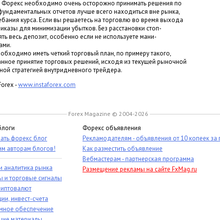
 Форекс необходимо очень осторожно принимать решения по
ундаментальных отчетов лучше всего находиться вне рынка,
бания курса. Если вы решаетесь на торговлю во время выхода
риказы для минимизации убытков. Без расстановки стоп-
ть весь депозит, особенно если не используете мани-
ами.
еобходимо иметь четкий торговый план, по примеру такого,
нное принятие торговых решений, исходя из текущей рыночной
ной стратегией внутридневного трейдера.
orex -
www.instaforex.com
Forex Magazine © 2004-2026
блоги
Форекс объявления
ать форекс блог
Рекламодателям - объявления от 10 копеек за
им авторам блогов!
Как разместить объявление
Вебмастерам - партнерская программа
и аналитика рынка
Размещение рекламы на сайте FxMag.ru
ы и торговые сигналы
риптовалют
ии, инвест-счета
мное обеспечение
ие материалы