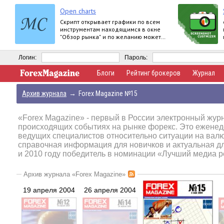
Open charts
Скрипт открывает графики по всем
инструментам находящимся в окне
"Обзор рынка" и по желанию может
задать для всех графиков один
шаблон.
Логин:
Пароль:
Блоги
Рейтинг брокеров
Журнал
Архив журнала
→
Forex Magazine №15
«Forex Magazine»
- первый в России электронный журн
происходящих событиях на рынке форекс. Это еженед
ведущих специалистов относительно ситуации на вал
справочная информация для новичков и актуальная д
и 2010 году победитель в номинации «Лучший медиа р
Архив журнала «Forex Magazine»
19 апреля 2004
26 апреля 2004