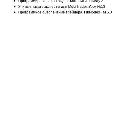
Программирование на MQL II. Как найти ошибку 2
Учимся писать эксперты для MetaTrader. Урок №13
Программное обеспечение трейдера. FibNodes TM 5.0