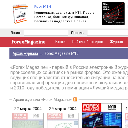
KopirMT4
Копировщик сделок для МТ4. Простая
настройка, большой функционал,
бесплатная поддержка. Полная
версия.
Логин:
Пароль:
Блоги
Рейтинг брокеров
Журнал
Архив журнала
→
Forex Magazine №10
«Forex Magazine»
- первый в России электронный журн
происходящих событиях на рынке форекс. Это еженед
ведущих специалистов относительно ситуации на вал
справочная информация для новичков и актуальная д
и 2010 году победитель в номинации «Лучший медиа р
Архив журнала «Forex Magazine»
22 марта 2004
29 марта 2004
1