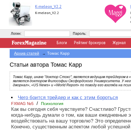
K-meleon_V2.2
K-meleon_V2.2
Логин:
Пароль:
Блоги
Рейтинг брокеров
Журнал
Архив статей
Томас Карр
→
Статьи автора Томас Карр
Томас Карр, иначе "доктор Стокс", является ведущим трейдером в «
является доктором Философии Оксфордского Университета. У нег
джорнал», «US News» и «World Report» по поводу его взгляда на пс
Чего боится трейдер и как с этим бороться
/
FXMAG №5
Психология
Как вы сегодня себя чувствуете? Счастливо? Грус
когда-нибудь думали о том, как ваши ежедневные 
воздействовать на вашу торговлю? Это определенн
Конечно, существенным аспектом любой успешной 