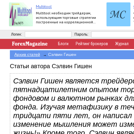
Multitool
Multitool необходим трейдерам,
использующим торговые стратегии
построенные на корреляционной
зависимости валютных пар.
Логин:
Пароль:
Блоги
Рейтинг брокеров
Журнал
Архив статей
Сэлвин Гишен
→
Статьи автора Сэлвин Гишен
Сэлвин Гишен является трейдеро
пятнадцатилетним опытом тор
фондовом и валютном рынках дл
фонда. Изучая метафизику в теч
тридцати пяти лет, он написал 
изменение мышления может изм
жизнь!» Кроме того, Сэлвин явл