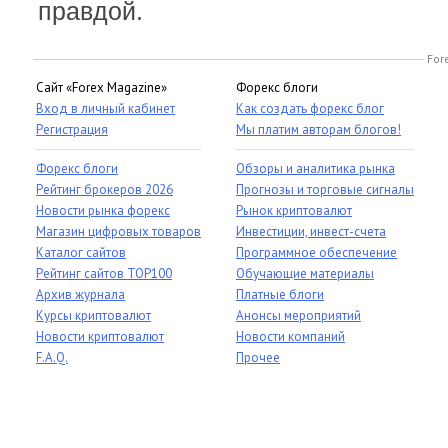
правдой.
For
Сайт «Forex Magazine»
Форекс блоги
Вход в личный кабинет
Как создать форекс блог
Регистрация
Мы платим авторам блогов!
Форекс блоги
Обзоры и аналитика рынка
Рейтинг брокеров 2026
Прогнозы и торговые сигналы
Новости рынка форекс
Рынок криптовалют
Магазин цифровых товаров
Инвестиции, инвест-счета
Каталог сайтов
Программное обеспечение
Рейтинг сайтов TOP100
Обучающие материалы
Архив журнала
Платные блоги
Курсы криптовалют
Анонсы мероприятий
Новости криптовалют
Новости компаний
F.A.Q.
Прочее