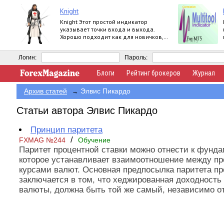
Knight
Knight Этот простой индикатор
указывает точки входа и выхода.
Хорошо подходит как для новичков,
так и для профессионалов. Продукт
работает на
Логин:
Пароль:
Блоги
Рейтинг брокеров
Журнал
Архив статей
Элвис Пикардо
→
Статьи автора Элвис Пикардо
Принцип паритета
/
FXMAG №244
Обучение
Паритет процентной ставки можно отнести к фунд
которое устанавливает взаимоотношение между п
курсами валют. Основная предпосылка паритета пр
заключается в том, что хеджированная доходность
валюты, должна быть той же самый, независимо от