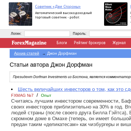
Советник «Две Стороны»
Автоматический высокодоходный
торговый советник - робот.
Логин:
Пароль:
Блоги
Рейтинг брокеров
Журнал
Архив статей
Джон Дорфман
→
Статьи автора Джон Дорфман
Президент Dorfman Investments из Бостона, является комментатор
Шесть величайших инвесторов о том, как это сд
/
FXMAG №7
Опыт
Считаясь лучшим инвестором современности, Баф
своих инвесторов приблизительно на 30% в год. В
людей страны (после своего друга Билла Гэйтса),
скромном доме в Омахе (теперь, он имеет большо
предан таким «деликатесам» как чизбургеры и виш