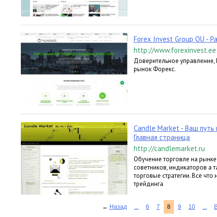
Forex Invest Group OU - 
http://www.forexinvest.ee
Доверительное управление, 
рынок Форекс.
Сandle Market - Ваш путь
Главная страница
http://candlemarket.ru
Обучение торговле на рынке 
советников, индикаторов а т
торговые стратегии. Все чт
трейдинга
←
Назад
...
6
7
8
9
10
...