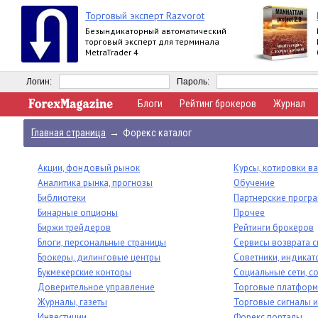
Торговый эксперт Razvorot
Безындикаторный автоматический
торговый эксперт для терминала
MetraTrader 4
Логин:
Пароль:
Блоги
Рейтинг брокеров
Журнал
Главная страница
→
Форекс каталог
Акции, фондовый рынок
Курсы, котировки в
Аналитика рынка, прогнозы
Обучение
Библиотеки
Партнерские прогр
Бинарные опционы
Прочее
Биржи трейдеров
Рейтинги брокеров
Блоги, персональные страницы
Сервисы возврата 
Брокеры, дилинговые центры
Советники, индикат
Букмекерские конторы
Социальные сети, 
Доверительное управление
Торговые платфор
Журналы, газеты
Торговые сигналы и
Инвестиции
Форекс порталы