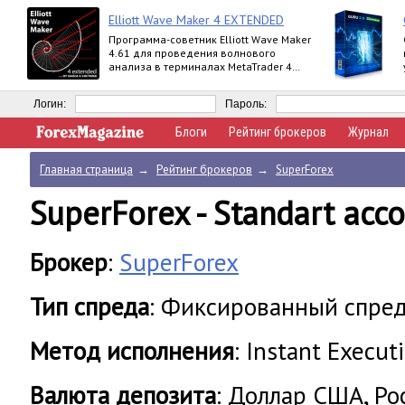
Elliott Wave Maker 4 EXTENDED
Программа-советник Elliott Wave Maker
4.61 для проведения волнового
анализа в терминалах MetaTrader 4
выпускается в версиях Demo, Basic,
Extended
Логин:
Пароль:
Блоги
Рейтинг брокеров
Журнал
Главная страница
→
Рейтинг брокеров
→
SuperForex
SuperForex - Standart acc
Брокер
:
SuperForex
Тип спреда
: Фиксированный спре
Метод исполнения
: Instant Execut
Валюта депозита
: Доллар США, Ро