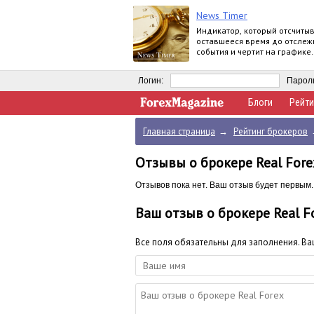
News Timer
Индикатор, который отсчиты
оставшееся время до отсле
события и чертит на графике
вертикальную линию когда э
событие произойдет.
Логин:
Парол
Блоги
Рейти
Главная страница
→
Рейтинг брокеров
Отзывы о брокере Real Fore
Отзывов пока нет. Ваш отзыв будет первым.
Ваш отзыв о брокере Real F
Все поля обязательны для заполнения. В