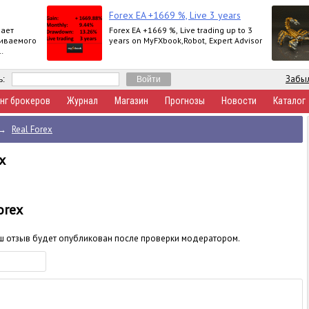
Forex EA +1669 %, Live 3 years
вает
Forex EA +1669 %, Live trading up to 3
живаемого
years on MyFXbook,Robot, Expert Advisor
то
Забыл
ь:
нг брокеров
Журнал
Магазин
Прогнозы
Новости
Каталог
→
Real Forex
x
orex
аш отзыв будет опубликован после проверки модератором.