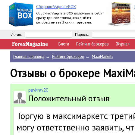
Сборник VsignaleBOX
Сборник Vsignale BOX включает в себя
сразу три советника, каждый из
которых имеет 3 стиля торговли.
Логин:
Пароль:
Блоги
Рейтинг брокеров
Журнал
Главная страница
→
Рейтинг брокеров
→
MaxiMarkets
Отзывы о брокере MaxiM
pavkrav20
Положительный отзыв
Торгую в максимаркетс трети
могу ответственно заявить, ч