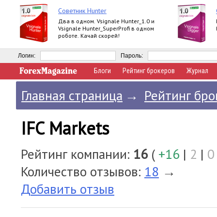
Советник Hunter
Два в одном. Vsignale Hunter_1.0 и
Vsignale Hunter_SuperProfi в одном
роботе. Качай скорей!
Логин:
Пароль:
Блоги
Рейтинг брокеров
Журнал
Главная страница
→
Рейтинг бро
IFC Markets
Рейтинг компании:
16
(
+16
|
2
|
0
Количество отзывов:
18
→
Добавить отзыв