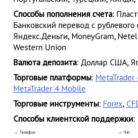
Cпособы пополнения счета
: Плас
Банковский перевод с рублевого 
Яндекс.Деньги, MoneyGram, Netelle
Western Union
Валюта депозита
: Доллар США, Я
Торговые платформы
:
MetaTrader 
MetaTrader 4 Mobile
Торговые инструменты
:
Forex
,
CF
Cпособы клиентской поддержки
:
Телефон
Чат