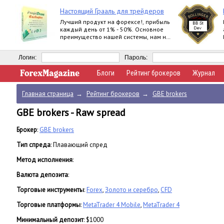
Настоящий Грааль для трейдеров
Лучший продукт на форексе!, прибыль
каждый день от 1% - 50%. Основное
преимущество нашей системы, нам не
важно, куда пойдет рынок, мы всегда в
прибыли
Логин:
Пароль:
Блоги
Рейтинг брокеров
Журнал
Главная страница
→
Рейтинг брокеров
→
GBE brokers
GBE brokers - Raw spread
Брокер
:
GBE brokers
Тип спреда
: Плавающий спред
Метод исполнения
:
Валюта депозита
:
Торговые инструменты
:
Forex
,
Золото и серебро
,
CFD
Торговые платформы
:
MetaTrader 4 Mobile
,
MetaTrader 4
Минимальный депозит
: $1000