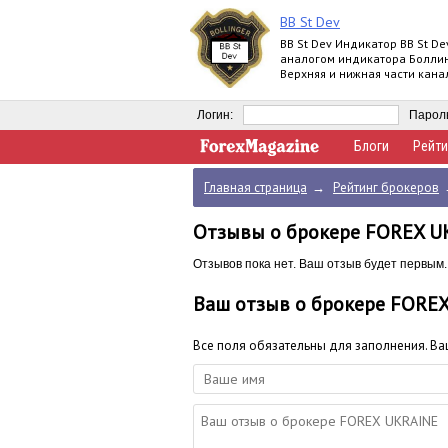
BB St Dev
BB St Dev Индикатор BB St De
аналогом индикатора Болли
Верхняя и нижная части кана
Боллинджера рассчитываютс
помощи iStd
Логин:
Парол
Блоги
Рейти
Главная страница
→
Рейтинг брокеров
Отзывы о брокере FOREX U
Отзывов пока нет. Ваш отзыв будет первым.
Ваш отзыв о брокере FORE
Все поля обязательны для заполнения. В