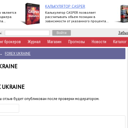
КАЛЬКУЛЯТОР CASPER
v является
Калькулятор CASPER позволяет
нджера.
рассчитывать объем позиции в
ла
зависимости от указанного процента
я при
риска и уровня стоп-лосс.
Забыл
ь:
нг брокеров
Журнал
Магазин
Прогнозы
Новости
Каталог
→
FOREX UKRAINE
KRAINE
X UKRAINE
аш отзыв будет опубликован после проверки модератором.