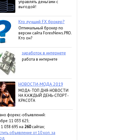
ано форекс-объявлений:
бре: 11 033 625;
 1 038 695 на
260
сайтах;
тить объявление от 10 коп. за
ход