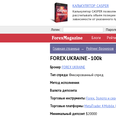
КАЛЬКУЛЯТОР CASPER
Калькулятор CASPER позволя
рассчитывать объем позиции
зависимости от указанного 
риска и уровня стоп-лосс.
Логин:
Парол
Блоги
Рейти
Главная страница
→
Рейтинг брокеров
FOREX UKRAINE - 100k
Брокер
:
FOREX UKRAINE
Тип спреда
: Фиксированный спред
Метод исполнения
:
Валюта депозита
:
Торговые инструменты
:
Forex
,
Золото и се
Торговые платформы
:
MetaTrader 4 Mobile
,
Минимальный депозит
: $20000