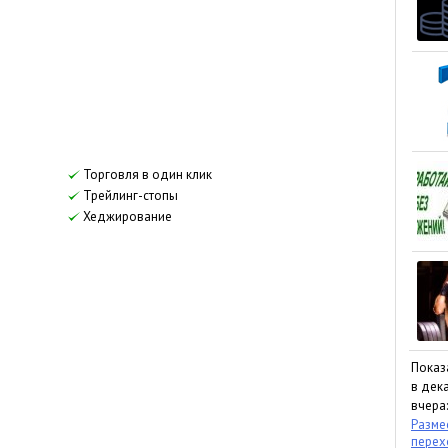
Торговля в один клик
Трейлинг-стопы
Хеджирование
Показ
в дека
вчера:
Размес
пере