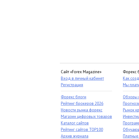
Сайт «Forex Magazine»
Форекс 
Вход в личный кабинет
Как созд
Регистрация
Мы плат
Форекс блоги
Обзоры 
Рейтинг брокеров 2026
Прогноз
Новости рынка форекс
Рынок к
Магазин цифровых товаров
Инвестиц
Каталог сайтов
Програм
Рейтинг сайтов TOP100
Обучающ
Архив журнала
Платные