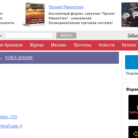
Проект Манхэттен
ет
Бесплатный форекс советник "Проект
 в
Манхэттен" - уникальная
процента
безиндикаторная торговая система!
Забыл
ь:
нг брокеров
Журнал
Магазин
Прогнозы
Новости
Каталог
→
FOREX UKRAINE
Подпи
Форек
ребро
,
CFD
MetaTrader 4