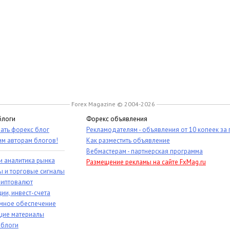
Forex Magazine © 2004-2026
блоги
Форекс объявления
ать форекс блог
Рекламодателям - объявления от 10 копеек за
им авторам блогов!
Как разместить объявление
Вебмастерам - партнерская программа
и аналитика рынка
Размещение рекламы на сайте FxMag.ru
ы и торговые сигналы
риптовалют
ии, инвест-счета
мное обеспечение
ие материалы
 блоги